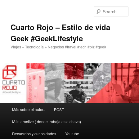
Skip
to
Sear
primary
content
Cuarto Rojo – Estilo de vida
Geek #GeekLifestyle
Viajes + Tecnología + Negocios #travel #tech #biz #geek
Main
Más sobre el autor..
POST
menu
IA interactive ( donde trabaja este chavo)
Recuerdos y curiosidades
Youtube