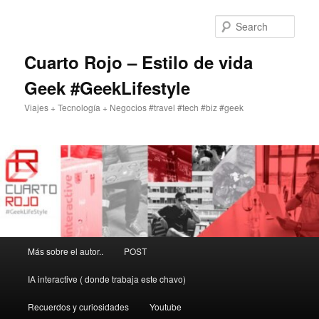
Skip
to
Sear
primary
content
Cuarto Rojo – Estilo de vida
Geek #GeekLifestyle
Viajes + Tecnología + Negocios #travel #tech #biz #geek
Main
Más sobre el autor..
POST
menu
IA interactive ( donde trabaja este chavo)
Recuerdos y curiosidades
Youtube