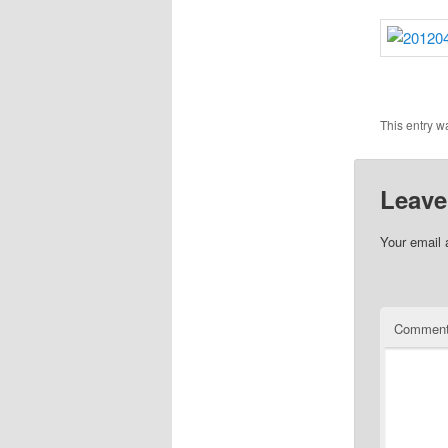
This entry w
Leave
Your email 
Commen