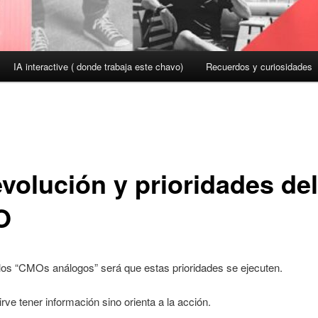
IA interactive ( donde trabaja este chavo)
Recuerdos y curiosidades
evolución y prioridades del
O
 los “CMOs análogos” será que estas prioridades se ejecuten.
rve tener información sino orienta a la acción.