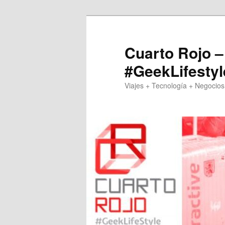
Skip
to
primary
Cuarto Rojo –
content
#GeekLifestyl
Viajes + Tecnología + Negocios