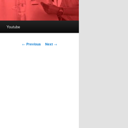
Youtube
Post
←
Previous
Next
→
navigation