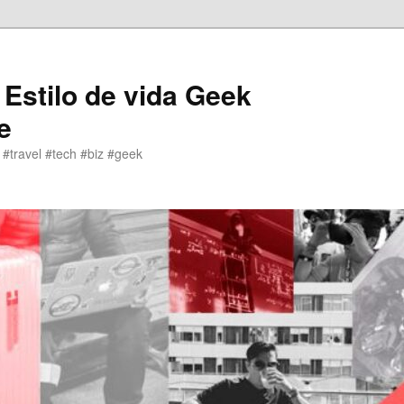
 Estilo de vida Geek
e
 #travel #tech #biz #geek