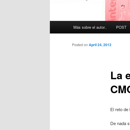
Main
Más sobre el autor..
POST
menu
Posted on
April 24, 2012
La 
CM
El reto de
De nada si