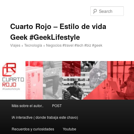
Skip
to
Sear
primary
content
Cuarto Rojo – Estilo de vida
Geek #GeekLifestyle
Viajes + Tecnología + Negocios #travel #tech #biz #geek
Main
Más sobre el autor..
POST
menu
IA interactive ( donde trabaja este chavo)
Recuerdos y curiosidades
Youtube