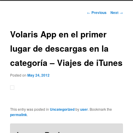
Post
←
Previous
Next
→
navigation
Volaris App en el primer
lugar de descargas en la
categoría – Viajes de iTunes
Posted on
May 24, 2012
This entry was posted in
Uncategorized
by
user
. Bookmark the
permalink
.