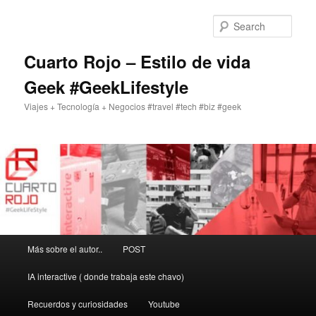
Skip
to
Sear
primary
content
Cuarto Rojo – Estilo de vida
Geek #GeekLifestyle
Viajes + Tecnología + Negocios #travel #tech #biz #geek
Main
Más sobre el autor..
POST
menu
IA interactive ( donde trabaja este chavo)
Recuerdos y curiosidades
Youtube