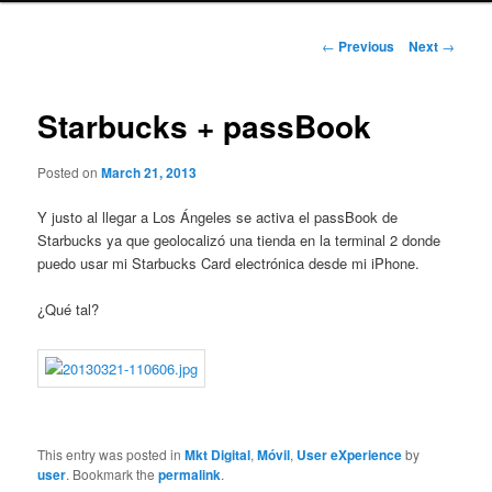
Post
←
Previous
Next
→
navigation
Starbucks + passBook
Posted on
March 21, 2013
Y justo al llegar a Los Ángeles se activa el passBook de
Starbucks ya que geolocalizó una tienda en la terminal 2 donde
puedo usar mi Starbucks Card electrónica desde mi iPhone.
¿Qué tal?
This entry was posted in
Mkt Digital
,
Móvil
,
User eXperience
by
user
. Bookmark the
permalink
.