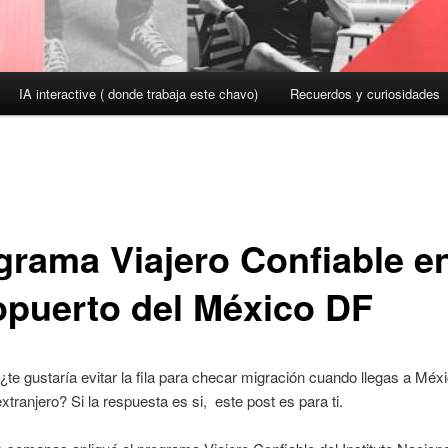
IA interactive ( donde trabaja este chavo)
Recuerdos y curiosidades
grama Viajero Confiable en
opuerto del México DF
te gustaría evitar la fila para checar migración cuando llegas a Méx
extranjero? Si la respuesta es si, este post es para ti.