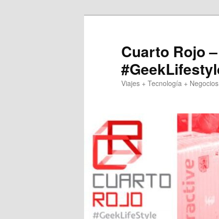
Skip
to
primary
Cuarto Rojo –
content
#GeekLifestyl
Viajes + Tecnología + Negocios