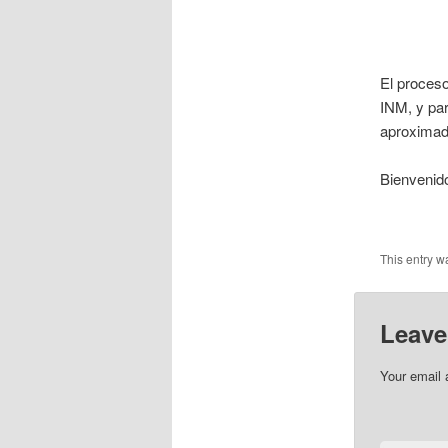
El proceso
INM, y par
aproximada
Bienvenid
This entry w
Leave
Your email 