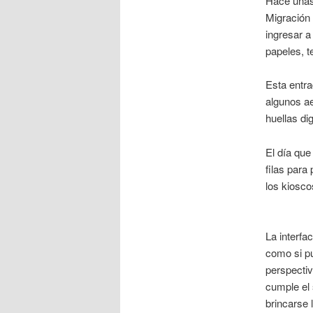
Hace unas 
Migración 
ingresar a
papeles, t
Esta entr
algunos a
huellas di
El día qu
filas para
los kiosco
La interfa
como si p
perspectiv
cumple el 
brincarse l