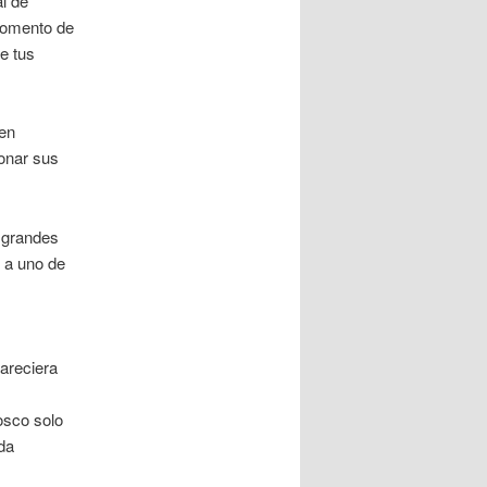
l de
 momento de
e tus
 en
onar sus
.
 grandes
e a uno de
pareciera
osco solo
da