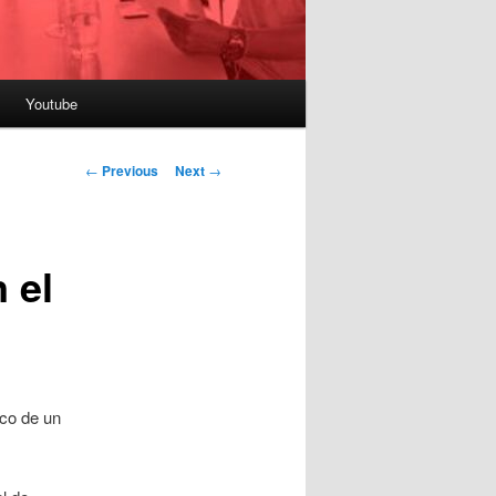
Youtube
Post
←
Previous
Next
→
navigation
 el
ico de un