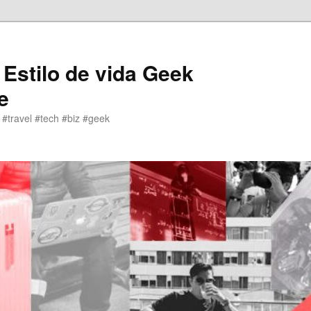
 Estilo de vida Geek
e
 #travel #tech #biz #geek