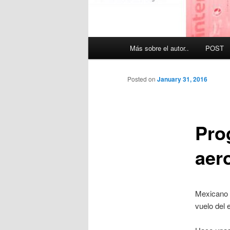
Main
Más sobre el autor..
POST
menu
Posted on
January 31, 2016
Pro
aer
Mexicano ¿
vuelo del 