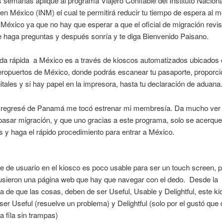
semanas apliqué al programa Viajero Confiable del Instituto Naciona
en México (INM) el cual te permitirá reducir tu tiempo de espera al
 México ya que no hay que esperar a que el oficial de migración revis
e haga preguntas y después sonría y te diga Bienvenido Paisano.
ada rápida a México es a través de kioscos automatizados ubicados
eropuertos de México, donde podrás escanear tu pasaporte, proporci
gitales y si hay papel en la impresora, hasta tu declaración de aduana
e regresé de Panamá me tocó estrenar mi membresía. Da mucho ver
 pasar migración, y que uno gracias a este programa, solo se acerqu
s y haga el rápido procedimiento para entrar a México.
ce de usuario en el kiosco es poco usable para ser un touch screen, 
usieron una página web que hay que navegar con el dedo. Desde la
a de que las cosas, deben de ser Useful, Usable y Delightful, este ki
ser Useful (resuelve un problema) y Delightful (solo por el gustó que 
a fila sin trampas)