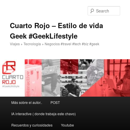
Skip
to
Sear
primary
content
Cuarto Rojo – Estilo de vida
Geek #GeekLifestyle
Viajes + Tecnología + Negocios #travel #tech #biz #geek
Main
Más sobre el autor..
POST
menu
IA interactive ( donde trabaja este chavo)
Recuerdos y curiosidades
Youtube