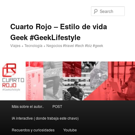
Skip
to
Sear
primary
content
Cuarto Rojo – Estilo de vida
Geek #GeekLifestyle
Viajes + Tecnología + Negocios #travel #tech #biz #geek
Main
Más sobre el autor..
POST
menu
IA interactive ( donde trabaja este chavo)
Recuerdos y curiosidades
Youtube