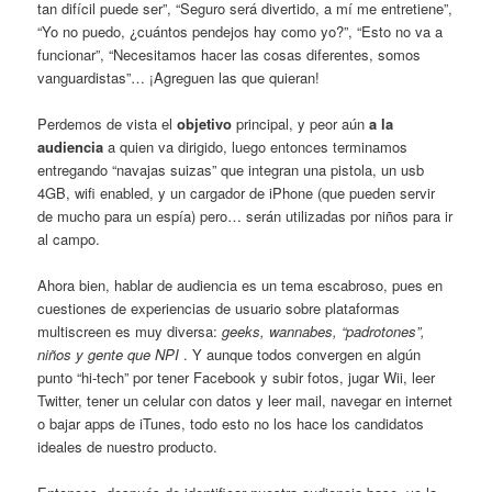
tan difícil puede ser”, “Seguro será divertido, a mí me entretiene”,
“Yo no puedo, ¿cuántos pendejos hay como yo?”, “Esto no va a
funcionar”, “Necesitamos hacer las cosas diferentes, somos
vanguardistas”… ¡Agreguen las que quieran!
Perdemos de vista el
objetivo
principal, y peor aún
a la
audiencia
a quien va dirigido, luego entonces terminamos
entregando “navajas suizas” que integran una pistola, un usb
4GB, wifi enabled, y un cargador de iPhone (que pueden servir
de mucho para un espía) pero… serán utilizadas por niños para ir
al campo.
Ahora bien, hablar de audiencia es un tema escabroso, pues en
cuestiones de experiencias de usuario sobre plataformas
multiscreen es muy diversa:
geeks, wannabes, “padrotones”,
niños y gente que NPI
. Y aunque todos convergen en algún
punto “hi-tech” por tener Facebook y subir fotos, jugar Wii, leer
Twitter, tener un celular con datos y leer mail, navegar en internet
o bajar apps de iTunes, todo esto no los hace los candidatos
ideales de nuestro producto.