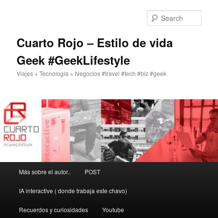
Skip
to
Sear
primary
content
Cuarto Rojo – Estilo de vida
Geek #GeekLifestyle
Viajes + Tecnología + Negocios #travel #tech #biz #geek
Main
Más sobre el autor..
POST
menu
IA interactive ( donde trabaja este chavo)
Recuerdos y curiosidades
Youtube