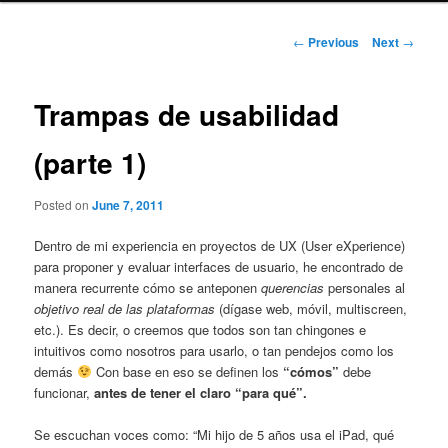
Post
←
Previous
Next
→
navigation
Trampas de usabilidad
(parte 1)
Posted on
June 7, 2011
Dentro de mi experiencia en proyectos de UX (User eXperience)
para proponer y evaluar interfaces de usuario, he encontrado de
manera recurrente cómo se anteponen
querencias
personales al
objetivo real de las plataformas
(dígase web, móvil, multiscreen,
etc.). Es decir, o creemos que todos son tan chingones e
intuitivos como nosotros para usarlo, o tan pendejos como los
demás
Con base en eso se definen los
“cómos”
debe
funcionar,
antes de tener el claro “para qué”.
Se escuchan voces como: “Mi hijo de 5 años usa el iPad, qué