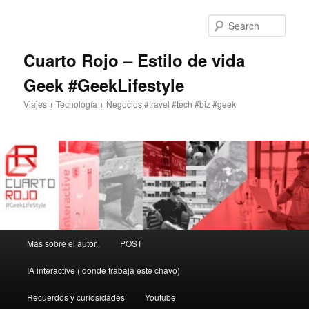
Skip
to
Sear
primary
content
Cuarto Rojo – Estilo de vida
Geek #GeekLifestyle
Viajes + Tecnología + Negocios #travel #tech #biz #geek
Main
Más sobre el autor..
POST
menu
IA interactive ( donde trabaja este chavo)
Recuerdos y curiosidades
Youtube