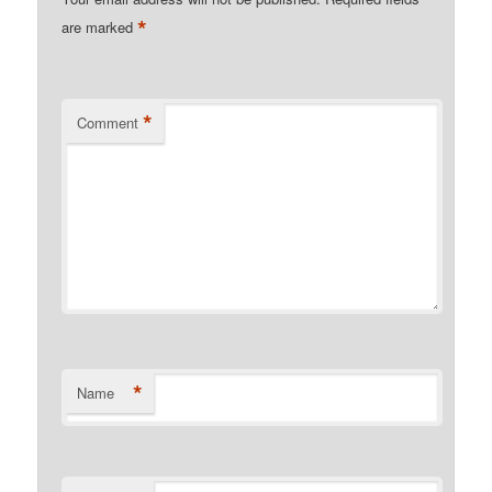
*
are marked
*
Comment
*
Name