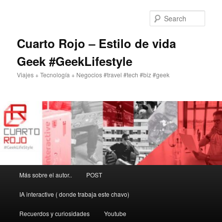
Skip
to
Sear
primary
content
Cuarto Rojo – Estilo de vida
Geek #GeekLifestyle
Viajes + Tecnología + Negocios #travel #tech #biz #geek
Main
Más sobre el autor..
POST
menu
IA interactive ( donde trabaja este chavo)
Recuerdos y curiosidades
Youtube