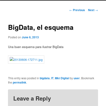
Post
←
Previous
Next
→
navigation
BigData, el esquema
Posted on
June 6, 2013
Una buen esquema para ilustrar BigData
This entry was posted in
bigdata
,
IT
,
Mkt Digital
by
user
. Bookmark
the
permalink
.
Leave a Reply