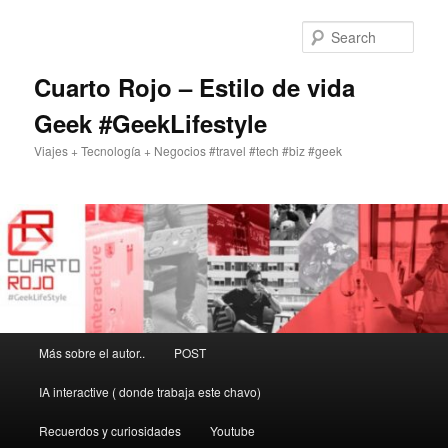
Skip
to
Sear
primary
content
Cuarto Rojo – Estilo de vida
Geek #GeekLifestyle
Viajes + Tecnología + Negocios #travel #tech #biz #geek
Main
Más sobre el autor..
POST
menu
IA interactive ( donde trabaja este chavo)
Recuerdos y curiosidades
Youtube