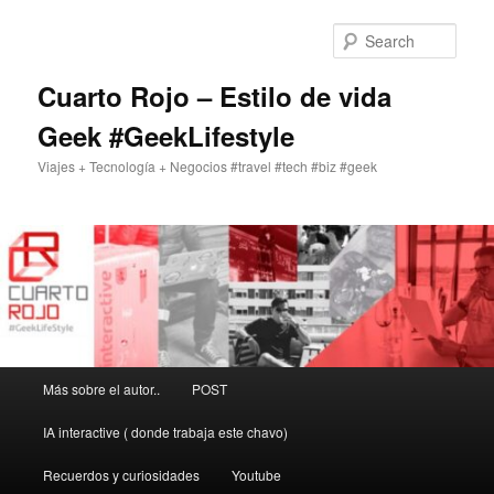
Skip
to
Sear
primary
content
Cuarto Rojo – Estilo de vida
Geek #GeekLifestyle
Viajes + Tecnología + Negocios #travel #tech #biz #geek
Main
Más sobre el autor..
POST
menu
IA interactive ( donde trabaja este chavo)
Recuerdos y curiosidades
Youtube