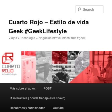
Skip
to
Sear
primary
content
Cuarto Rojo – Estilo de vida
Geek #GeekLifestyle
Viajes + Tecnología + Negocios #travel #tech #biz #geek
Main
Más sobre el autor..
POST
menu
IA interactive ( donde trabaja este chavo)
Recuerdos y curiosidades
Youtube