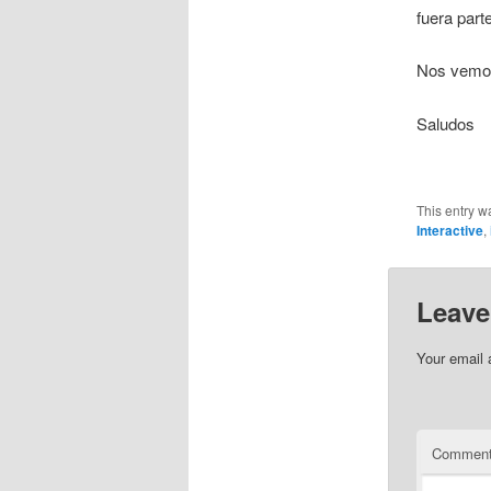
fuera par
Nos vemos
Saludos
This entry w
Interactive
,
Leave
Your email 
Commen