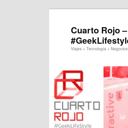
Skip
to
primary
Cuarto Rojo –
content
#GeekLifestyl
Viajes + Tecnología + Negocios