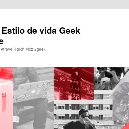
 Estilo de vida Geek
e
 #travel #tech #biz #geek