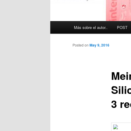
Main
Más sobre el autor..
POST
menu
Posted on
May 9, 2016
Mei
Sil
3 r