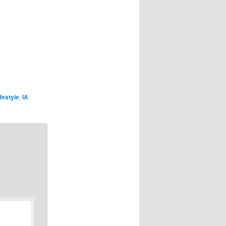
festyle
,
IA