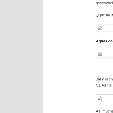
necesidade
¿Qué tal l
Aguas con
Ja! y el c
California
Así mucha 