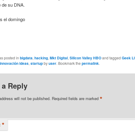
te de su DNA.
 el domingo
as posted in
bigdata
,
hacking
,
Mkt Digital
,
Silicon Valley HBO
and tagged
Geek Li
innovación ideas
,
startup
by
user
. Bookmark the
permalink
.
 a Reply
*
address will not be published.
Required fields are marked
*
t