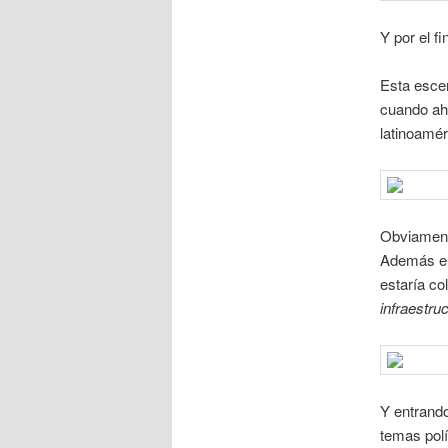
Y por el f
Esta esce
cuando ahí
latinoamér
Obviamente
Además en 
estaría co
infraestru
Y entrando
temas polí