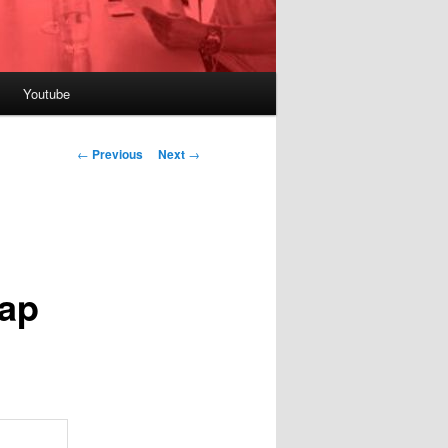
Youtube
Post
←
Previous
Next
→
navigation
cap