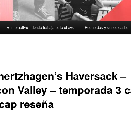
IA interactive ( donde trabaja este chavo)
Recuerdos y curiosidades
nertzhagen’s Haversack –
icon Valley – temporada 3 
ecap reseña