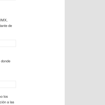
CDMX,
tante de
r donde
o los
ción a las