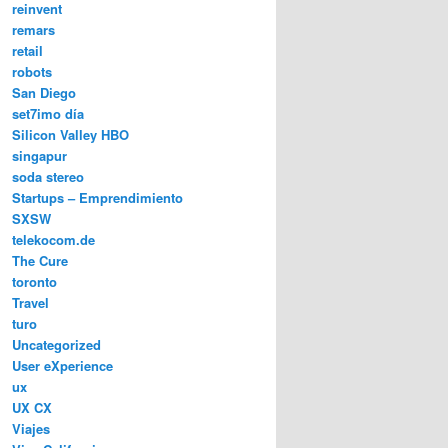
reinvent
remars
retail
robots
San Diego
set7imo día
Silicon Valley HBO
singapur
soda stereo
Startups – Emprendimiento
SXSW
telekocom.de
The Cure
toronto
Travel
turo
Uncategorized
User eXperience
ux
UX CX
Viajes