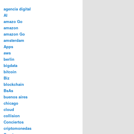
agencia digital
AI
amazo Go
amazon
amazon Go
amsterdam
Apps
aws
berlin
bigdata
bitcoin
Biz
blockchain
BsAs
buenos aires
chicago
cloud
collision
Conciertos
criptomonedas