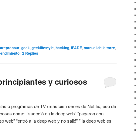
ntreprenour
,
geek
,
geeklifestyle
,
hacking
,
IPADE
,
manuel de la torre
,
rendimiento
|
2
Replies
rincipiantes y curiosos
as o programas de TV (más bien series de Netflix, eso de
cosas como: “sucedió en la deep web” “pagaron con
ep web” “entró a la deep web y no salió” ” la deep web es