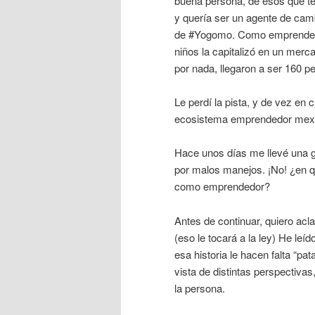
buena persona, de esos que te
y quería ser un agente de camb
de #Yogomo. Como emprendedo
niños la capitalizó en un merc
por nada, llegaron a ser 160 p
Le perdí la pista, y de vez en 
ecosistema emprendedor mex
Hace unos días me llevé una g
por malos manejos. ¡No! ¿en 
como emprendedor?
Antes de continuar, quiero acla
(eso le tocará a la ley) He leíd
esa historia le hacen falta “p
vista de distintas perspectivas
la persona.