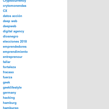
Cryptocurrency
crytomonendas
CX
datos acción
deep web
deepweb
digital agency
diosnegro
elecciones 2018
emprendedores
emprendimiento
entreprenour
fallar
fortaleza
fracaso
fuerza
geek
geeklifestyle
germany
hacking
hamburg
hamburgo