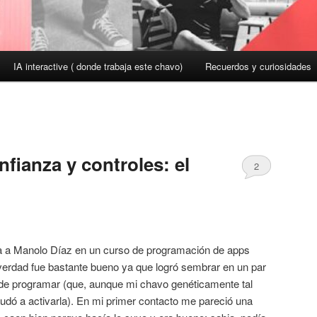
IA interactive ( donde trabaja este chavo)
Recuerdos y curiosidades
fianza y controles: el
2
a a Manolo Díaz en un curso de programación de apps
la verdad fue bastante bueno ya que logró sembrar en un par
o de programar (que, aunque mi chavo genéticamente tal
udó a activarla). En mi primer contacto me pareció una