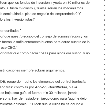
dicen que los fondos de inversión inyectaron 30 millones de
unto, si fuera mi dinero ¿Cuáles serían los mecanismos
rle continuidad al plan de negocio del emprendedor? Y
do a los inversionistas?
or confiados.”
or que nuestro equipo del consejo de administración y los
no fueron lo suficientemente buenos para darse cuenta de lo
 ese CEO.”
por creer que como hacía cosas para niños era bueno, y no
ustificaciones siempre sobran argumentos.
E, recuerdo mucho los elementos del control (cortesía
son tres: controlas por
Acción, Resultados,
o a la
es bajo esta guía, si fueran mis 30 millones, jamás
 persona, hay demasiado en juego como para “aquí te dejo
ientras chíngale…” Dicen que la culpa no es del indio,