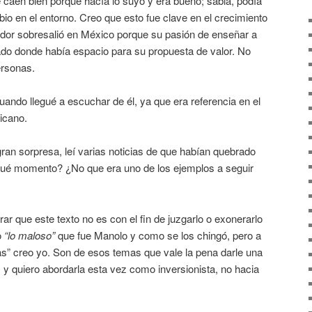
 caen bien porque hacía lo suyo y era bueno; sabia, podía
io en el entorno. Creo que esto fue clave en el crecimiento
r sobresalió en México porque su pasión de enseñar a
ado donde había espacio para su propuesta de valor. No
ersonas.
cuando llegué a escuchar de él, ya que era referencia en el
icano.
ran sorpresa, leí varias noticias de que habían quebrado
qué momento? ¿No que era uno de los ejemplos a seguir
rar que este texto no es con el fin de juzgarlo o exonerarlo
o
“lo maloso”
que fue Manolo y como se los chingó, pero a
atas” creo yo. Son de esos temas que vale la pena darle una
, y quiero abordarla esta vez como inversionista, no hacia