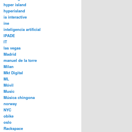
hyper island
hyperisland
ia interactive
ine
inteligencia artificial
IPADE
IT
las vegas
Madrid
manuel de la torre
Milan
Mkt Digital
ML
Móvil
Music
Música chingona
norway
NYC
obike
oslo
Rackspace