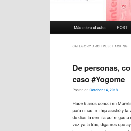
Main
Más sobre el autor..
POST
menu
CATEGORY ARCHIVES:
HACKING
De personas, con
caso #Yogome
Posted on
October 14, 2018
Hace 6 años conocí en Moreli
para niños; mi hijo asistió y 
de días la semilla por el gust
vez ya la trae, digamos que ay