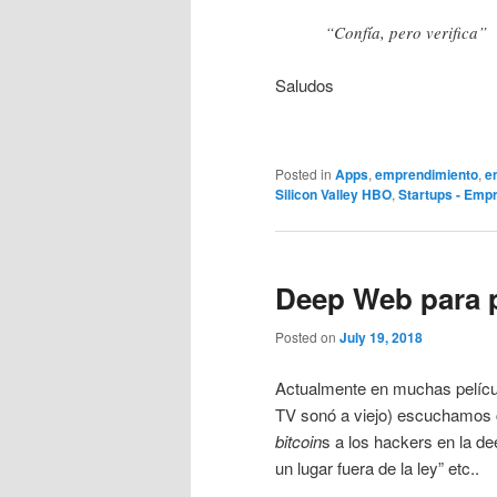
“Confía, pero verifica”
Saludos
Posted in
Apps
,
emprendimiento
,
e
Silicon Valley HBO
,
Startups - Emp
Deep Web para p
Posted on
July 19, 2018
Actualmente en muchas películ
TV sonó a viejo) escuchamos 
bitcoin
s a los hackers en la de
un lugar fuera de la ley” etc..