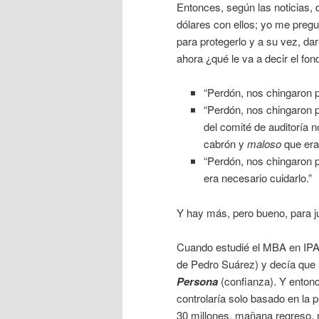
Entonces, según las noticias, 
dólares con ellos; yo me preg
para protegerlo y a su vez, da
ahora ¿qué le va a decir el fon
“Perdón, nos chingaron p
“Perdón, nos chingaron p
del comité de auditoría 
cabrón y
maloso
que era
“Perdón, nos chingaron 
era necesario cuidarlo.”
Y hay más, pero bueno, para j
Cuando estudié el MBA en IPAD
de Pedro Suárez) y decía que 
Persona
(confianza). Y entonc
controlaría solo basado en la
30 millones, mañana regreso, m