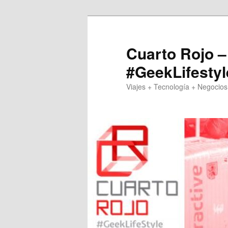
Skip
Skip
to
to
primary
secondary
Cuarto Rojo –
content
content
#GeekLifestyl
Viajes + Tecnología + Negocios