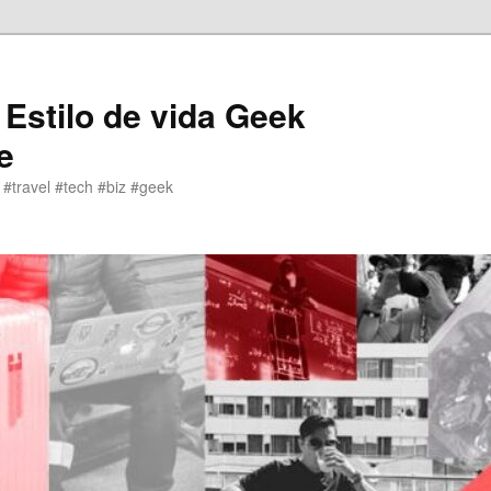
 Estilo de vida Geek
e
 #travel #tech #biz #geek