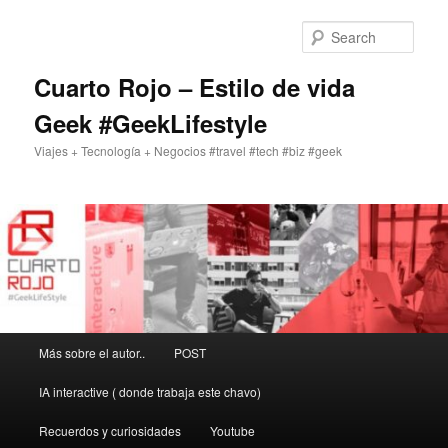
Skip
to
Sear
primary
content
Cuarto Rojo – Estilo de vida
Geek #GeekLifestyle
Viajes + Tecnología + Negocios #travel #tech #biz #geek
Main
Más sobre el autor..
POST
menu
IA interactive ( donde trabaja este chavo)
Recuerdos y curiosidades
Youtube