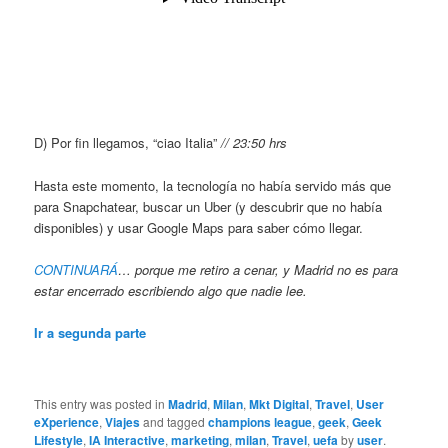
D) Por fin llegamos, “ciao Italia”
// 23:50 hrs
Hasta este momento, la tecnología no había servido más que
para Snapchatear, buscar un Uber (y descubrir que no había
disponibles) y usar Google Maps para saber cómo llegar.
CONTINUARÁ
… porque me retiro a cenar, y Madrid no es para
estar encerrado escribiendo algo que nadie lee.
Ir a segunda parte
This entry was posted in
Madrid
,
Milan
,
Mkt Digital
,
Travel
,
User
eXperience
,
Viajes
and tagged
champions league
,
geek
,
Geek
Lifestyle
,
IA Interactive
,
marketing
,
milan
,
Travel
,
uefa
by
user
.