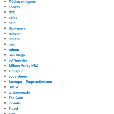
Música chingona
norway
NYC
obike
oslo
Rackspace
reinvent
remars
retail
robots
San Diego
set7imo día
Silicon Valley HBO
singapur
soda stereo
Startups – Emprendimiento
SXSW
telekocom.de
The Cure
toronto
Travel
turo