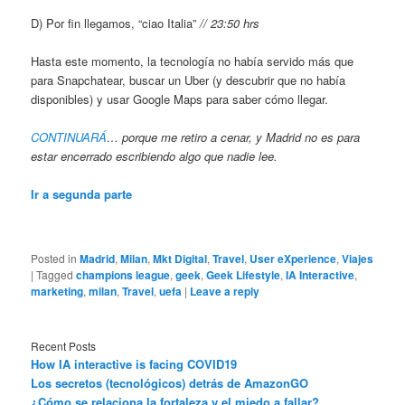
D) Por fin llegamos, “ciao Italia”
// 23:50 hrs
Hasta este momento, la tecnología no había servido más que
para Snapchatear, buscar un Uber (y descubrir que no había
disponibles) y usar Google Maps para saber cómo llegar.
CONTINUARÁ
… porque me retiro a cenar, y Madrid no es para
estar encerrado escribiendo algo que nadie lee.
Ir a segunda parte
Posted in
Madrid
,
Milan
,
Mkt Digital
,
Travel
,
User eXperience
,
Viajes
|
Tagged
champions league
,
geek
,
Geek Lifestyle
,
IA Interactive
,
marketing
,
milan
,
Travel
,
uefa
|
Leave a reply
Recent Posts
How IA interactive is facing COVID19
Los secretos (tecnológicos) detrás de AmazonGO
¿Cómo se relaciona la fortaleza y el miedo a fallar?