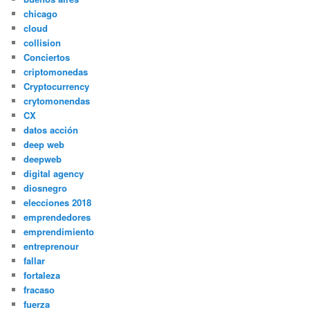
chicago
cloud
collision
Conciertos
criptomonedas
Cryptocurrency
crytomonendas
CX
datos acción
deep web
deepweb
digital agency
diosnegro
elecciones 2018
emprendedores
emprendimiento
entreprenour
fallar
fortaleza
fracaso
fuerza