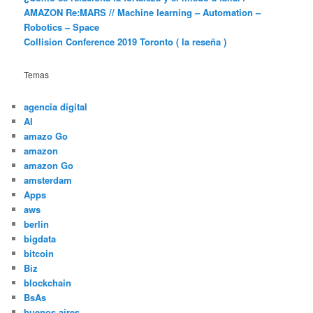
AMAZON Re:MARS // Machine learning – Automation –
Robotics – Space
Collision Conference 2019 Toronto ( la reseña )
Temas
agencia digital
AI
amazo Go
amazon
amazon Go
amsterdam
Apps
aws
berlin
bigdata
bitcoin
Biz
blockchain
BsAs
buenos aires