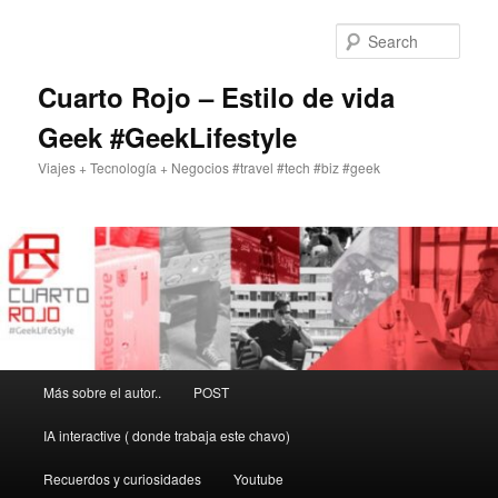
Skip
to
Sear
primary
content
Cuarto Rojo – Estilo de vida
Geek #GeekLifestyle
Viajes + Tecnología + Negocios #travel #tech #biz #geek
Main
Más sobre el autor..
POST
menu
IA interactive ( donde trabaja este chavo)
Recuerdos y curiosidades
Youtube