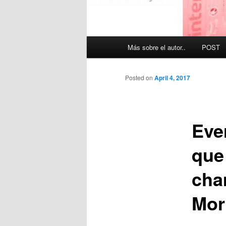
Main
Más sobre el autor..
POST
menu
Posted on
April 4, 2017
Ever
que
cha
Mor