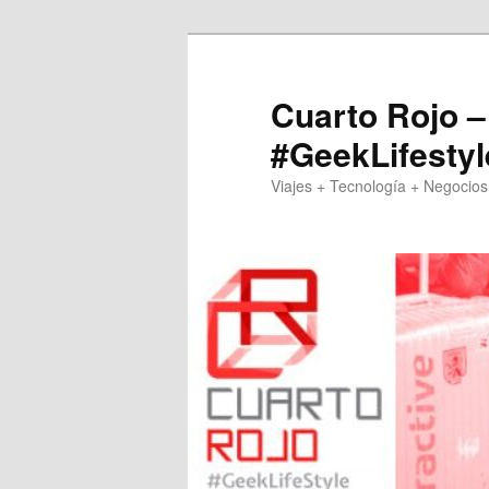
Skip
to
primary
Cuarto Rojo –
content
#GeekLifestyl
Viajes + Tecnología + Negocios