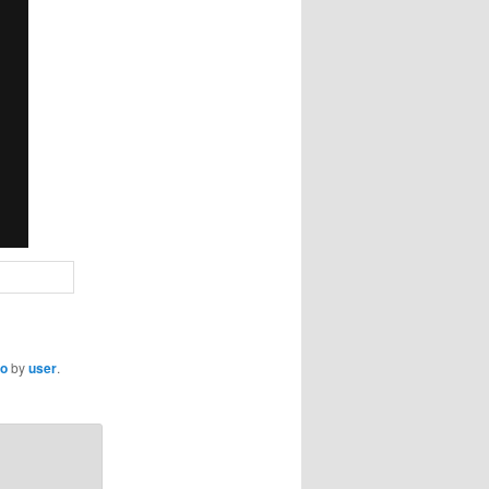
co
by
user
.