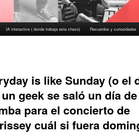
IA interactive ( donde trabaja este chavo)
Recuerdos y curiosidades
yday is like Sunday (o el 
 un geek se saló un día de
mba para el concierto de
rissey cuál si fuera domin