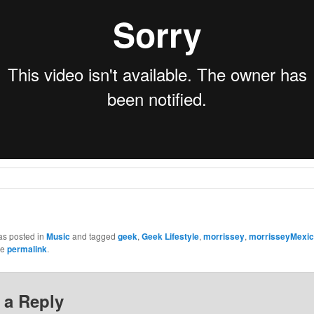
as posted in
Music
and tagged
geek
,
Geek Lifestyle
,
morrissey
,
morrisseyMexi
he
permalink
.
 a Reply