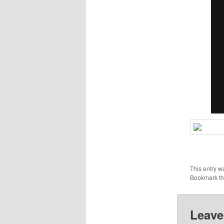
This entry w
Bookmark t
Leave