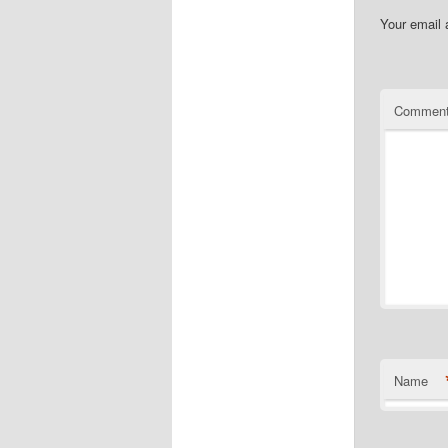
Your email 
Commen
Name