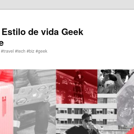
 Estilo de vida Geek
e
 #travel #tech #biz #geek