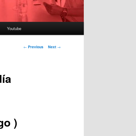
Youtube
Post
←
Previous
Next
→
navigation
día
go )