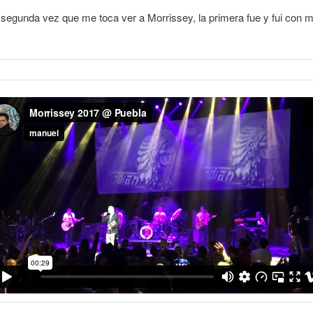
 segunda vez que me toca ver a Morrissey, la primera fue y fui con mi