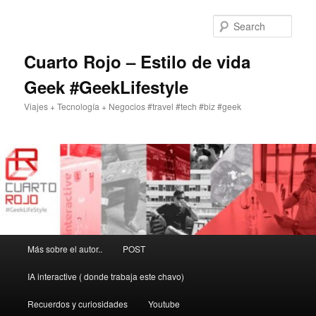
Skip
to
Sear
primary
content
Cuarto Rojo – Estilo de vida
Geek #GeekLifestyle
Viajes + Tecnología + Negocios #travel #tech #biz #geek
Main
Más sobre el autor..
POST
menu
IA interactive ( donde trabaja este chavo)
Recuerdos y curiosidades
Youtube