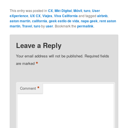
This entry was posted in
CX
,
Mkt Digital
,
Móvil
,
turo
,
User
eXperience
,
UX CX
,
Viajes
,
Viva California
and tagged
airbnb
,
aston martin
,
california
,
geek estilo de vida
,
napa geek
,
rent aston
martin
,
Travel
,
turo
by
user
. Bookmark the
permalink
.
Leave a Reply
Your email address will not be published.
Required fields
*
are marked
*
Comment