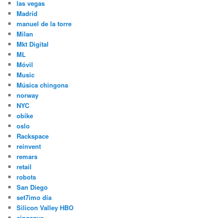
las vegas
Madrid
manuel de la torre
Milan
Mkt Digital
ML
Móvil
Music
Música chingona
norway
NYC
obike
oslo
Rackspace
reinvent
remars
retail
robots
San Diego
set7imo día
Silicon Valley HBO
singapur