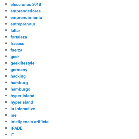
elecciones 2018
emprendedores
emprendimiento
entreprenour
fallar
fortaleza
fracaso
fuerza
geek
geeklifestyle
germany
hacking
hamburg
hamburgo
hyper island
hyperisland
ia interactive
ine
inteligencia artificial
IPADE
IT