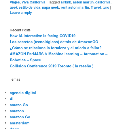
Viajes
,
Viva California
|
Tagged
airbnb
,
aston martin
,
california
,
geek estilo de vida
,
napa geek
,
rent aston martin
,
Travel
,
turo
|
Leave a reply
Recent Posts
How IA interactive is facing COVID19
Los secretos (tecnológicos) detrás de AmazonGO
¿Cómo se relaciona la fortaleza y el miedo a fallar?
AMAZON Re:MARS // Machine learning – Automation –
Robotics – Space
Collision Conference 2019 Toronto ( la reseña )
Temas
agencia digital
AI
amazo Go
amazon
amazon Go
amsterdam
Apps