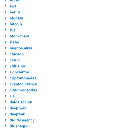
aws
berlin
bigdata
bitcoin
Biz
blockchain
BsAs
buenos aires
chicago
cloud
collision
Conciertos
criptomonedas
Cryptocurrency
crytomonendas
CX
datos acción
deep web
deepweb
digital agency
diosnegro