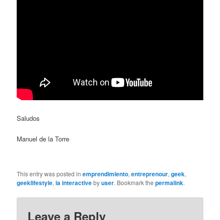
Saludos
Manuel de la Torre
This entry was posted in
emprendimiento
,
entreprenour
,
geek
,
geeklifestyle
,
ia interactive
by
user
. Bookmark the
permalink
.
Leave a Reply