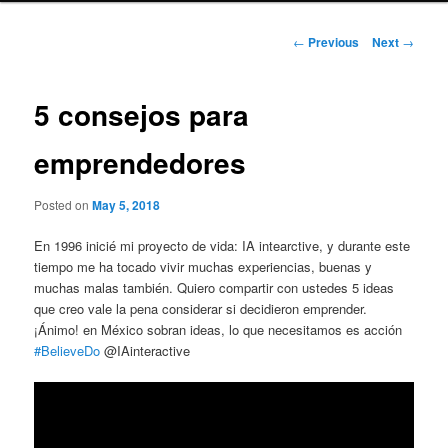
Post
←
Previous
Next
→
navigation
5 consejos para
emprendedores
Posted on
May 5, 2018
En 1996 inicié mi proyecto de vida: IA intearctive, y durante este
tiempo me ha tocado vivir muchas experiencias, buenas y
muchas malas también. Quiero compartir con ustedes 5 ideas
que creo vale la pena considerar si decidieron emprender.
¡Ánimo! en México sobran ideas, lo que necesitamos es acción
#BelieveDo
@IAinteractive