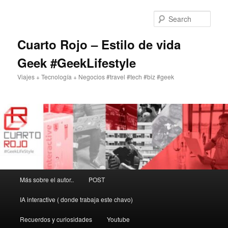
Skip
to
Sear
primary
content
Cuarto Rojo – Estilo de vida
Geek #GeekLifestyle
Viajes + Tecnología + Negocios #travel #tech #biz #geek
Main
Más sobre el autor..
POST
menu
IA interactive ( donde trabaja este chavo)
Recuerdos y curiosidades
Youtube