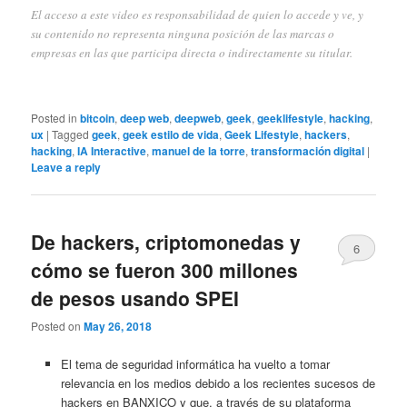
El acceso a este video es responsabilidad de quien lo accede y ve, y
su contenido no representa ninguna posición de las marcas o
empresas en las que participa directa o indirectamente su titular.
Posted in
bitcoin
,
deep web
,
deepweb
,
geek
,
geeklifestyle
,
hacking
,
ux
|
Tagged
geek
,
geek estilo de vida
,
Geek Lifestyle
,
hackers
,
hacking
,
IA Interactive
,
manuel de la torre
,
transformación digital
|
Leave a reply
De hackers, criptomonedas y
6
cómo se fueron 300 millones
de pesos usando SPEI
Posted on
May 26, 2018
El tema de seguridad informática ha vuelto a tomar
relevancia en los medios debido a los recientes sucesos de
hackers en BANXICO y que, a través de su plataforma