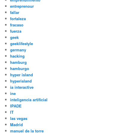
entreprenour
fallar
fortaleza
fracaso
fuerza
geek
geeklifestyle
germany
hacking
hamburg
hamburgo
hyper island
hyperisland
ia interactive
ine
inteligencia artificial
IPADE
IT
las vegas
Madrid
manuel de la torre