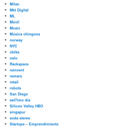
Milan
Mkt Digital
ML
Móvil
Music
Música chingona
norway
NYC
obike
oslo
Rackspace
reinvent
remars
retail
robots
San Diego
set7imo día
Silicon Valley HBO
singapur
soda stereo
Startups – Emprendimiento