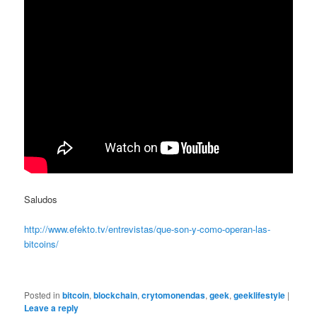
Saludos
http://www.efekto.tv/entrevistas/que-son-y-como-operan-las-
bitcoins/
Posted in
bitcoin
,
blockchain
,
crytomonendas
,
geek
,
geeklifestyle
|
Leave a reply