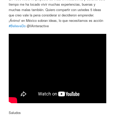
tiempo me ha tocado vivir muchas experiencias, buenas y
muchas malas también. Quiero compartir con ustedes 5 ideas
que creo vale la pena considerar si decidieron emprender.
¡Ánimo! en México sobran ideas, lo que necesitamos es acción
#BelieveDo
@IAinteractive
Saludos