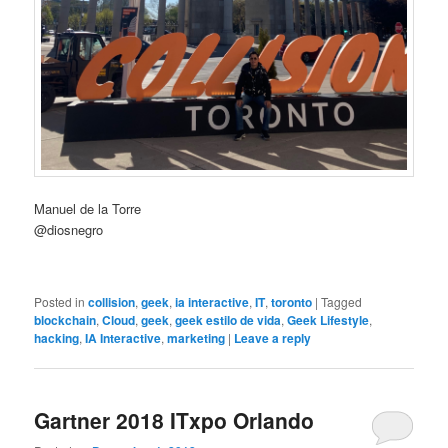
Manuel de la Torre
@diosnegro
Posted in
collision
,
geek
,
ia interactive
,
IT
,
toronto
|
Tagged
blockchain
,
Cloud
,
geek
,
geek estilo de vida
,
Geek Lifestyle
,
hacking
,
IA Interactive
,
marketing
|
Leave a reply
Gartner 2018 ITxpo Orlando