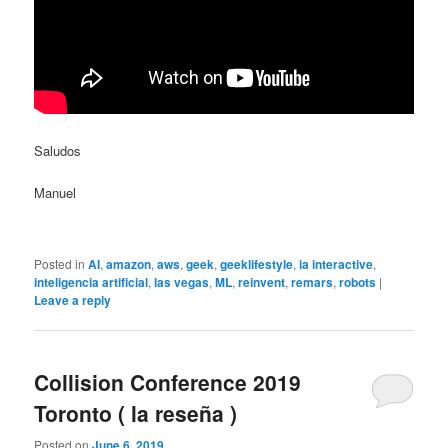
Saludos
Manuel
Posted in
AI
,
amazon
,
aws
,
geek
,
geeklifestyle
,
ia interactive
,
inteligencia artificial
,
las vegas
,
ML
,
reinvent
,
remars
,
robots
|
Leave a reply
Collision Conference 2019
Toronto ( la reseña )
Posted on
June 6, 2019