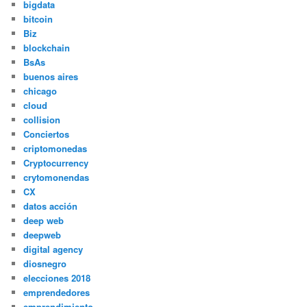
bigdata
bitcoin
Biz
blockchain
BsAs
buenos aires
chicago
cloud
collision
Conciertos
criptomonedas
Cryptocurrency
crytomonendas
CX
datos acción
deep web
deepweb
digital agency
diosnegro
elecciones 2018
emprendedores
emprendimiento