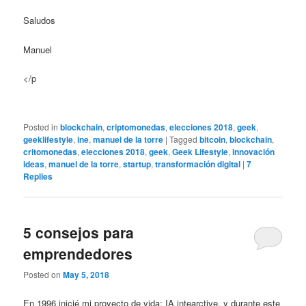
Saludos
Manuel
</p
Posted in
blockchain
,
criptomonedas
,
elecciones 2018
,
geek
,
geeklifestyle
,
ine
,
manuel de la torre
|
Tagged
bitcoin
,
blockchain
,
critomonedas
,
elecciones 2018
,
geek
,
Geek Lifestyle
,
innovación
ideas
,
manuel de la torre
,
startup
,
transformación digital
|
7
Replies
5 consejos para
emprendedores
Posted on
May 5, 2018
En 1996 inicié mi proyecto de vida: IA intearctive, y durante este