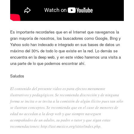
Es importante recordarles que en el Internet que navegamos la
gran mayoría de nosotros, los buscadores como Google, Bing y
Yahoo solo han indexado e integrado en sus bases de datos un
máximo del 30% de todo lo que existe en la red. Lo demás se
encuentra en la deep web, y en este video haremos una visita a
una parte de lo que podemos encontrar ahí.
Saludos
El contenido del presente video es para efectos meramente
ilustrativos y pedagógicos. Se recomienda discreción y de ninguna
forma se incita o se invita a la comisión de algún ilícito pues tan sólo
se ilustran conceptos. Se recomienda que en el caso de menores de
edad no accedan a la deep web y que siempre naveguen
acompañados de un adulto, su padre o tutor y que sigan estas
recomendaciones:
http://asi-mexico.org/sitio/index.php
.