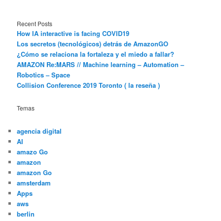
Recent Posts
How IA interactive is facing COVID19
Los secretos (tecnológicos) detrás de AmazonGO
¿Cómo se relaciona la fortaleza y el miedo a fallar?
AMAZON Re:MARS // Machine learning – Automation –
Robotics – Space
Collision Conference 2019 Toronto ( la reseña )
Temas
agencia digital
AI
amazo Go
amazon
amazon Go
amsterdam
Apps
aws
berlin