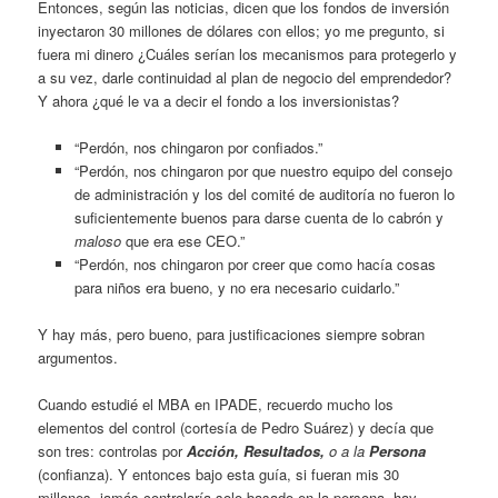
Entonces, según las noticias, dicen que los fondos de inversión
inyectaron 30 millones de dólares con ellos; yo me pregunto, si
fuera mi dinero ¿Cuáles serían los mecanismos para protegerlo y
a su vez, darle continuidad al plan de negocio del emprendedor?
Y ahora ¿qué le va a decir el fondo a los inversionistas?
“Perdón, nos chingaron por confiados.”
“Perdón, nos chingaron por que nuestro equipo del consejo
de administración y los del comité de auditoría no fueron lo
suficientemente buenos para darse cuenta de lo cabrón y
maloso
que era ese CEO.”
“Perdón, nos chingaron por creer que como hacía cosas
para niños era bueno, y no era necesario cuidarlo.”
Y hay más, pero bueno, para justificaciones siempre sobran
argumentos.
Cuando estudié el MBA en IPADE, recuerdo mucho los
elementos del control (cortesía de Pedro Suárez) y decía que
son tres: controlas por
Acción, Resultados,
o a la
Persona
(confianza). Y entonces bajo esta guía, si fueran mis 30
millones, jamás controlaría solo basado en la persona, hay