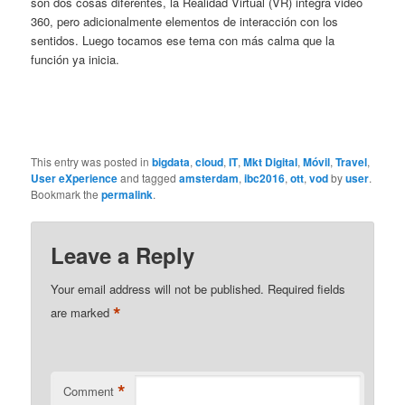
son dos cosas diferentes, la Realidad Virtual (VR) integra video
360, pero adicionalmente elementos de interacción con los
sentidos. Luego tocamos ese tema con más calma que la
función ya inicia.
This entry was posted in
bigdata
,
cloud
,
IT
,
Mkt Digital
,
Móvil
,
Travel
,
User eXperience
and tagged
amsterdam
,
ibc2016
,
ott
,
vod
by
user
.
Bookmark the
permalink
.
Leave a Reply
Your email address will not be published.
Required fields
*
are marked
*
Comment