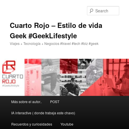
Skip
to
Sear
primary
content
Cuarto Rojo – Estilo de vida
Geek #GeekLifestyle
Viajes + Tecnología + Negocios #travel #tech #biz #geek
Main
Más sobre el autor..
POST
menu
IA interactive ( donde trabaja este chavo)
Recuerdos y curiosidades
Youtube