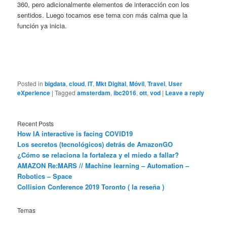
360, pero adicionalmente elementos de interacción con los
sentidos. Luego tocamos ese tema con más calma que la
función ya inicia.
Posted in
bigdata
,
cloud
,
IT
,
Mkt Digital
,
Móvil
,
Travel
,
User
eXperience
|
Tagged
amsterdam
,
ibc2016
,
ott
,
vod
|
Leave a reply
Recent Posts
How IA interactive is facing COVID19
Los secretos (tecnológicos) detrás de AmazonGO
¿Cómo se relaciona la fortaleza y el miedo a fallar?
AMAZON Re:MARS // Machine learning – Automation –
Robotics – Space
Collision Conference 2019 Toronto ( la reseña )
Temas