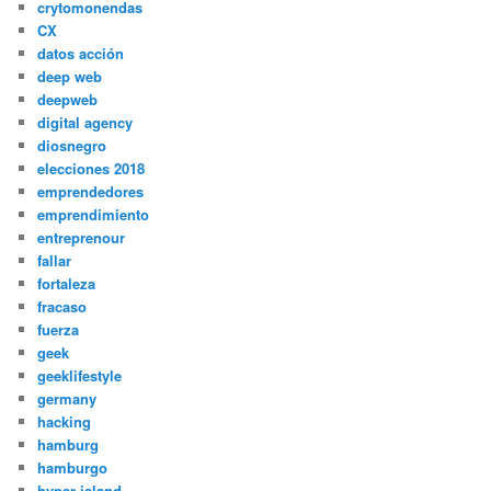
crytomonendas
CX
datos acción
deep web
deepweb
digital agency
diosnegro
elecciones 2018
emprendedores
emprendimiento
entreprenour
fallar
fortaleza
fracaso
fuerza
geek
geeklifestyle
germany
hacking
hamburg
hamburgo
hyper island