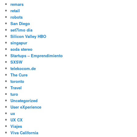
remars
retail
robots
San Diego
set7imo día
Silicon Valley HBO
singapur
soda stereo
Startups – Emprendimiento
SXSW
telekocom.de
The Cure
toronto
Travel
turo
Uncategorized
User eXperience
ux
UX CX
Viajes
Viva California