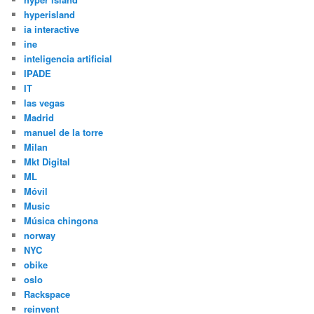
hyperisland
ia interactive
ine
inteligencia artificial
IPADE
IT
las vegas
Madrid
manuel de la torre
Milan
Mkt Digital
ML
Móvil
Music
Música chingona
norway
NYC
obike
oslo
Rackspace
reinvent