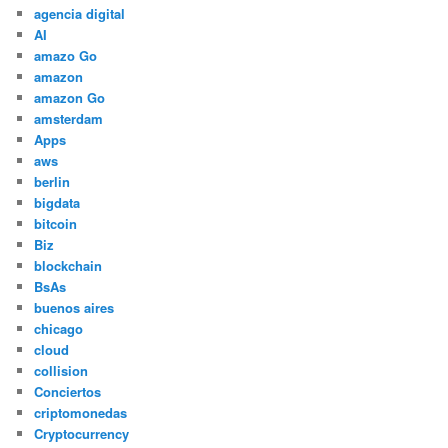
agencia digital
AI
amazo Go
amazon
amazon Go
amsterdam
Apps
aws
berlin
bigdata
bitcoin
Biz
blockchain
BsAs
buenos aires
chicago
cloud
collision
Conciertos
criptomonedas
Cryptocurrency