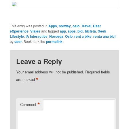
This entry was posted in
Apps
,
norway
,
oslo
,
Travel
,
User
eXperience
,
Viajes
and tagged
app
,
apps
,
bici
,
bicleta
,
Geek
Lifestyle
,
IA Interactive
,
Noruega
,
Oslo
,
rent a bike
,
renta una bici
by
user
. Bookmark the
permalink
.
Leave a Reply
Your email address will not be published.
Required fields
*
are marked
*
Comment