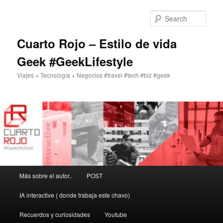
Skip
to
Sear
primary
content
Cuarto Rojo – Estilo de vida
Geek #GeekLifestyle
Viajes + Tecnología + Negocios #travel #tech #biz #geek
Main
Más sobre el autor..
POST
menu
IA interactive ( donde trabaja este chavo)
Recuerdos y curiosidades
Youtube