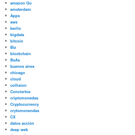
amazon Go
amsterdam
Apps
aws
berlin
bigdata
bitcoin
Biz
blockchain
BsAs
buenos aires
chicago
cloud
collision
Conciertos
criptomonedas
Cryptocurrency
crytomonendas
CX
datos acción
deep web