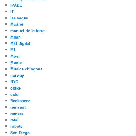
IPADE
IT
las vegas
Madrid
manuel de la torre
Milan
Mkt Digital
ML
Móvil
Music
Música chingona
norway
NYC
obike
oslo
Rackspace
reinvent
remars
retail
robots
San Diego