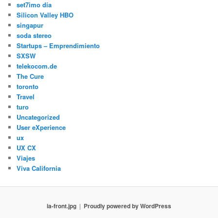
set7imo día
Silicon Valley HBO
singapur
soda stereo
Startups – Emprendimiento
SXSW
telekocom.de
The Cure
toronto
Travel
turo
Uncategorized
User eXperience
ux
UX CX
Viajes
Viva California
ia-front.jpg
Proudly powered by WordPress