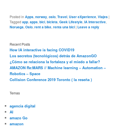
Posted in
Apps
,
norway
,
oslo
,
Travel
,
User eXperience
,
Viajes
|
Tagged
app
,
apps
,
bici
,
bicleta
,
Geek Lifestyle
,
IA Interactive
,
Noruega
,
Oslo
,
rent a bike
,
renta una bici
|
Leave a reply
Recent Posts
How IA interactive is facing COVID19
Los secretos (tecnológicos) detrás de AmazonGO
¿Cómo se relaciona la fortaleza y el miedo a fallar?
AMAZON Re:MARS // Machine learning – Automation –
Robotics – Space
Collision Conference 2019 Toronto ( la reseña )
Temas
agencia digital
AI
amazo Go
amazon