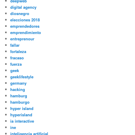
deepweb
digital agency
diosnegro
elecciones 2018
emprendedores
emprendimiento
entreprenour
fallar
fortaleza
fracaso
fuerza
geek
geeklifestyle
germany
hacking
hamburg
hamburgo
hyper island
hyperisland
ia interactive
ine
inteligencia artificial