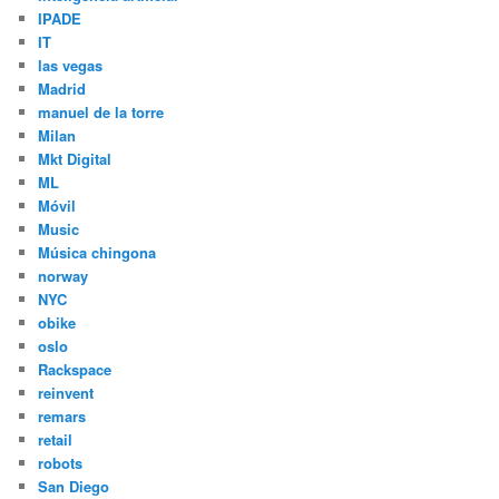
IPADE
IT
las vegas
Madrid
manuel de la torre
Milan
Mkt Digital
ML
Móvil
Music
Música chingona
norway
NYC
obike
oslo
Rackspace
reinvent
remars
retail
robots
San Diego