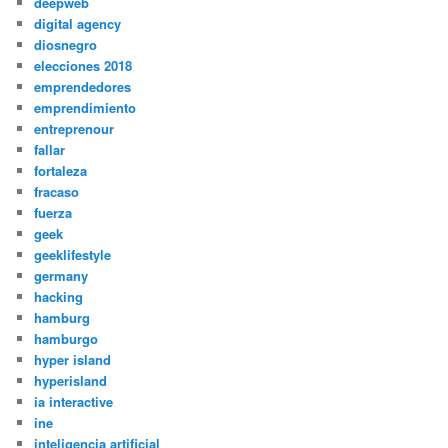
deepweb
digital agency
diosnegro
elecciones 2018
emprendedores
emprendimiento
entreprenour
fallar
fortaleza
fracaso
fuerza
geek
geeklifestyle
germany
hacking
hamburg
hamburgo
hyper island
hyperisland
ia interactive
ine
inteligencia artificial