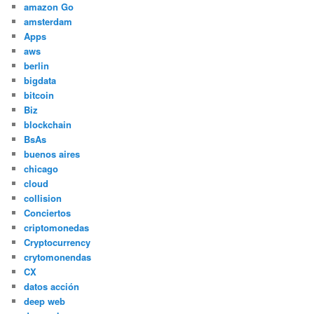
amazon Go
amsterdam
Apps
aws
berlin
bigdata
bitcoin
Biz
blockchain
BsAs
buenos aires
chicago
cloud
collision
Conciertos
criptomonedas
Cryptocurrency
crytomonendas
CX
datos acción
deep web