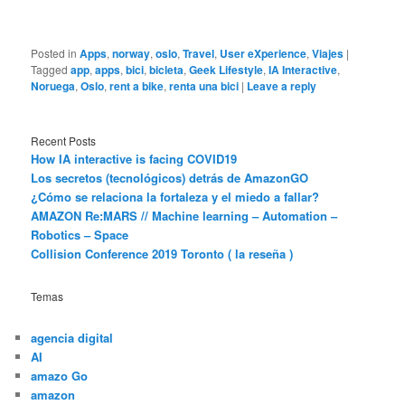
Posted in
Apps
,
norway
,
oslo
,
Travel
,
User eXperience
,
Viajes
|
Tagged
app
,
apps
,
bici
,
bicleta
,
Geek Lifestyle
,
IA Interactive
,
Noruega
,
Oslo
,
rent a bike
,
renta una bici
|
Leave a reply
Recent Posts
How IA interactive is facing COVID19
Los secretos (tecnológicos) detrás de AmazonGO
¿Cómo se relaciona la fortaleza y el miedo a fallar?
AMAZON Re:MARS // Machine learning – Automation –
Robotics – Space
Collision Conference 2019 Toronto ( la reseña )
Temas
agencia digital
AI
amazo Go
amazon