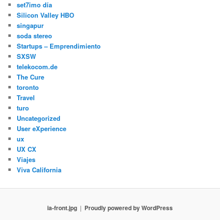
set7imo día
Silicon Valley HBO
singapur
soda stereo
Startups – Emprendimiento
SXSW
telekocom.de
The Cure
toronto
Travel
turo
Uncategorized
User eXperience
ux
UX CX
Viajes
Viva California
ia-front.jpg
Proudly powered by WordPress