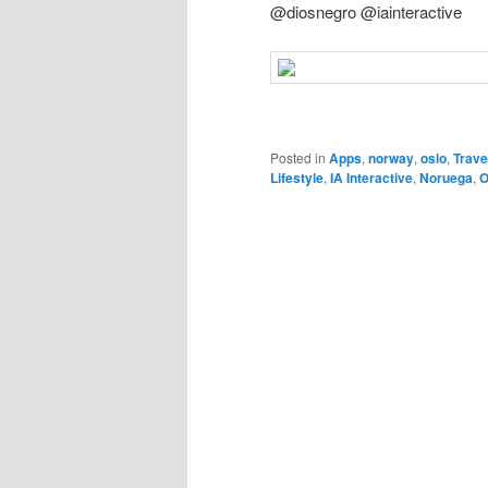
@diosnegro @iainteractive
Posted in
Apps
,
norway
,
oslo
,
Trave
Lifestyle
,
IA Interactive
,
Noruega
,
O