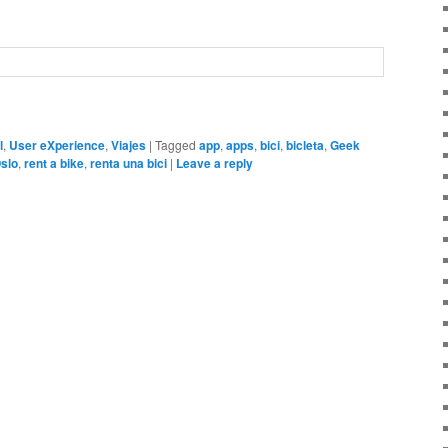
l
,
User eXperience
,
Viajes
|
Tagged
app
,
apps
,
bici
,
bicleta
,
Geek
slo
,
rent a bike
,
renta una bici
|
Leave a reply