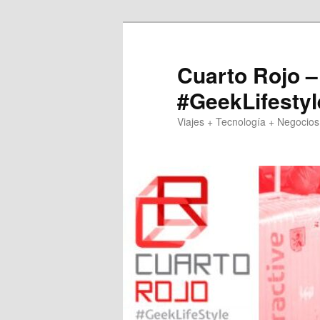
Skip
Skip
to
to
primary
secondary
Cuarto Rojo –
content
content
#GeekLifestyl
Viajes + Tecnología + Negocios