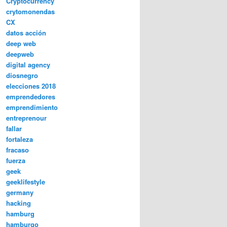
Cryptocurrency
crytomonendas
CX
datos acción
deep web
deepweb
digital agency
diosnegro
elecciones 2018
emprendedores
emprendimiento
entreprenour
fallar
fortaleza
fracaso
fuerza
geek
geeklifestyle
germany
hacking
hamburg
hamburgo