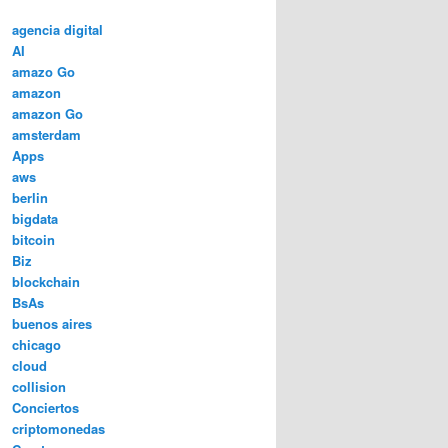
agencia digital
AI
amazo Go
amazon
amazon Go
amsterdam
Apps
aws
berlin
bigdata
bitcoin
Biz
blockchain
BsAs
buenos aires
chicago
cloud
collision
Conciertos
criptomonedas