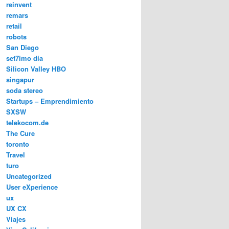
reinvent
remars
retail
robots
San Diego
set7imo día
Silicon Valley HBO
singapur
soda stereo
Startups – Emprendimiento
SXSW
telekocom.de
The Cure
toronto
Travel
turo
Uncategorized
User eXperience
ux
UX CX
Viajes