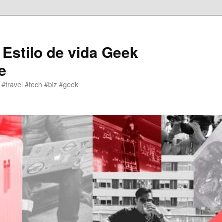
 Estilo de vida Geek
e
 #travel #tech #biz #geek