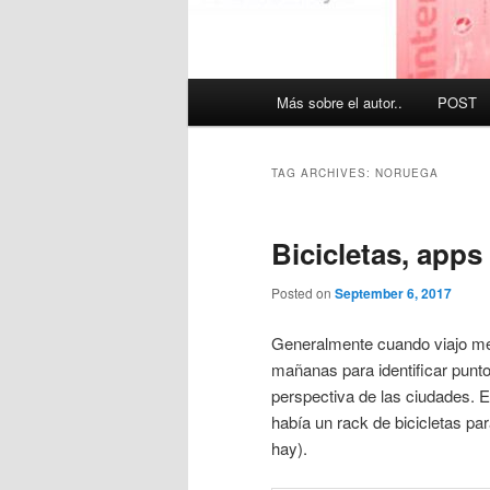
Main
Más sobre el autor..
POST
menu
TAG ARCHIVES:
NORUEGA
Bicicletas, apps
Posted on
September 6, 2017
Generalmente cuando viajo me 
mañanas para identificar punto
perspectiva de las ciudades. E
había un rack de bicicletas p
hay).