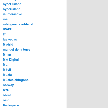
hyper island
hyperisland
ia interactive
ine
inteligencia artificial
IPADE
IT
las vegas
Madrid
manuel de la torre
Milan
Mkt Digital
ML
Móvil
Music
Música chingona
norway
NYC
obike
oslo
Rackspace