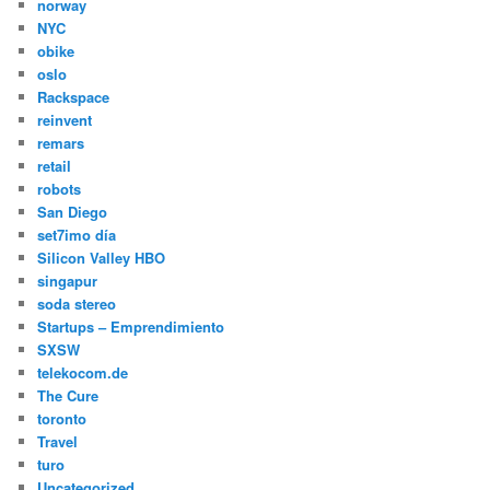
norway
NYC
obike
oslo
Rackspace
reinvent
remars
retail
robots
San Diego
set7imo día
Silicon Valley HBO
singapur
soda stereo
Startups – Emprendimiento
SXSW
telekocom.de
The Cure
toronto
Travel
turo
Uncategorized