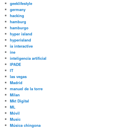
geeklifestyle
germany
hacking
hamburg
hamburgo
hyper island
hyperisland
ia interactive
ine
inteligencia artificial
IPADE
IT
las vegas
Madrid
manuel de la torre
Milan
Mkt Digital
ML
Móvil
Music
Música chingona