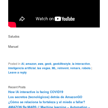
Saludos
Manuel
Posted in
AI
,
amazon
,
aws
,
geek
,
geeklifestyle
,
ia interactive
,
inteligencia artificial
,
las vegas
,
ML
,
reinvent
,
remars
,
robots
|
Leave a reply
Recent Posts
How IA interactive is facing COVID19
Los secretos (tecnológicos) detrás de AmazonGO
¿Cómo se relaciona la fortaleza y el miedo a fallar?
AMAZON Re:MARS // Machine learning – Automation –