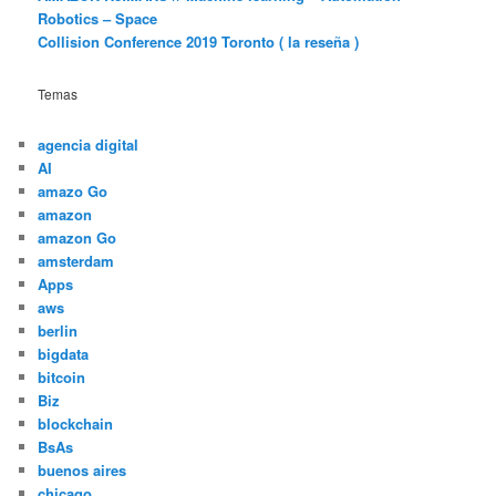
Robotics – Space
Collision Conference 2019 Toronto ( la reseña )
Temas
agencia digital
AI
amazo Go
amazon
amazon Go
amsterdam
Apps
aws
berlin
bigdata
bitcoin
Biz
blockchain
BsAs
buenos aires
chicago