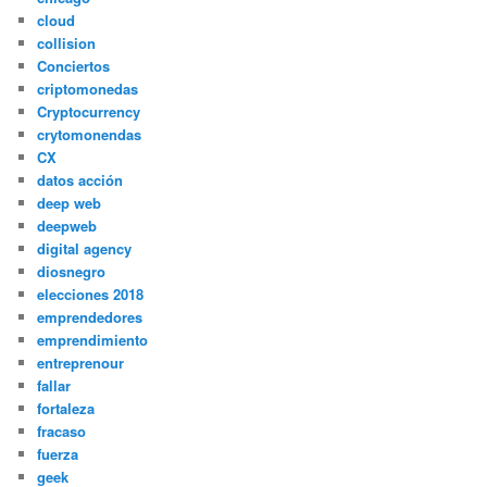
cloud
collision
Conciertos
criptomonedas
Cryptocurrency
crytomonendas
CX
datos acción
deep web
deepweb
digital agency
diosnegro
elecciones 2018
emprendedores
emprendimiento
entreprenour
fallar
fortaleza
fracaso
fuerza
geek