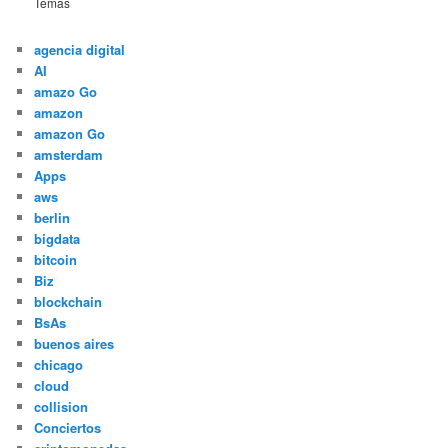
Temas
agencia digital
AI
amazo Go
amazon
amazon Go
amsterdam
Apps
aws
berlin
bigdata
bitcoin
Biz
blockchain
BsAs
buenos aires
chicago
cloud
collision
Conciertos