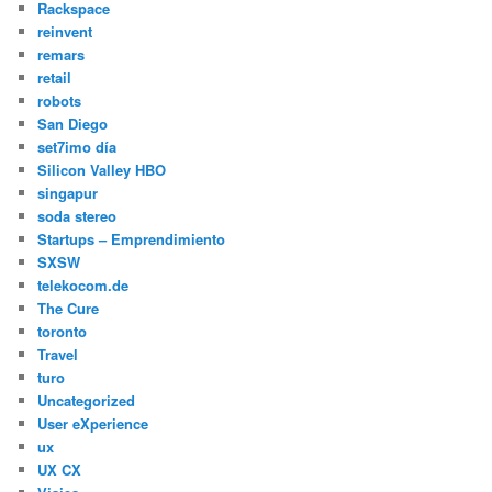
Rackspace
reinvent
remars
retail
robots
San Diego
set7imo día
Silicon Valley HBO
singapur
soda stereo
Startups – Emprendimiento
SXSW
telekocom.de
The Cure
toronto
Travel
turo
Uncategorized
User eXperience
ux
UX CX