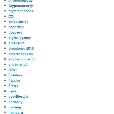
criptomonedas
Cryptocurrency
crytomonendas
CX
datos acción
deep web
deepweb
digital agency
diosnegro
elecciones 2018
emprendedores
emprendimiento
entreprenour
fallar
fortaleza
fracaso
fuerza
geek
geeklifestyle
germany
hacking
hamburg