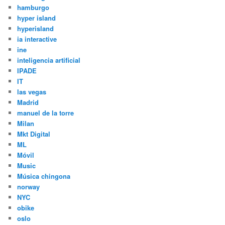
hamburgo
hyper island
hyperisland
ia interactive
ine
inteligencia artificial
IPADE
IT
las vegas
Madrid
manuel de la torre
Milan
Mkt Digital
ML
Móvil
Music
Música chingona
norway
NYC
obike
oslo