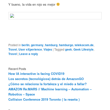
Y bueno, la vida en rojo es mejor
Posted in
berlin
,
germany
,
hamburg
,
hamburgo
,
telekocom.de
,
Travel
,
User eXperience
,
Viajes
|
Tagged
geek
,
Geek Lifestyle
,
Travel
|
Leave a reply
Recent Posts
How IA interactive is facing COVID19
Los secretos (tecnológicos) detrás de AmazonGO
¿Cómo se relaciona la fortaleza y el miedo a fallar?
AMAZON Re:MARS // Machine learning – Automation –
Robotics – Space
Collision Conference 2019 Toronto ( la reseña )