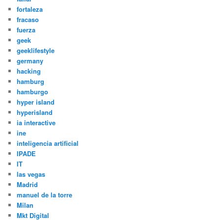
fortaleza
fracaso
fuerza
geek
geeklifestyle
germany
hacking
hamburg
hamburgo
hyper island
hyperisland
ia interactive
ine
inteligencia artificial
IPADE
IT
las vegas
Madrid
manuel de la torre
Milan
Mkt Digital