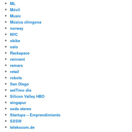
ML
Móvil
Music
Música chingona
norway
NYC
obike
oslo
Rackspace
reinvent
remars
retail
robots
San Diego
set7imo día
Silicon Valley HBO
singapur
soda stereo
Startups – Emprendimiento
SXSW
telekocom.de