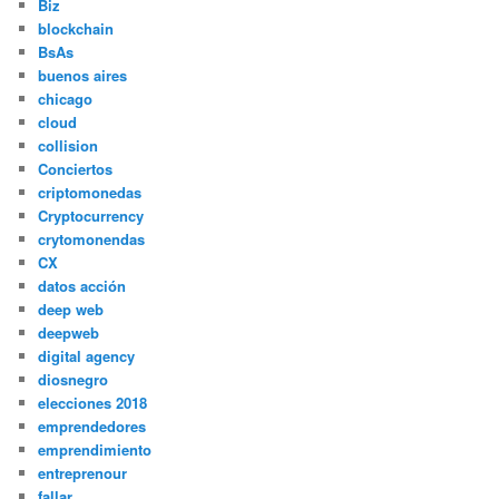
Biz
blockchain
BsAs
buenos aires
chicago
cloud
collision
Conciertos
criptomonedas
Cryptocurrency
crytomonendas
CX
datos acción
deep web
deepweb
digital agency
diosnegro
elecciones 2018
emprendedores
emprendimiento
entreprenour
fallar