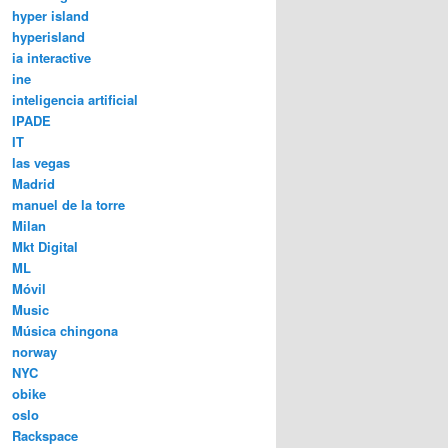
hyper island
hyperisland
ia interactive
ine
inteligencia artificial
IPADE
IT
las vegas
Madrid
manuel de la torre
Milan
Mkt Digital
ML
Móvil
Music
Música chingona
norway
NYC
obike
oslo
Rackspace