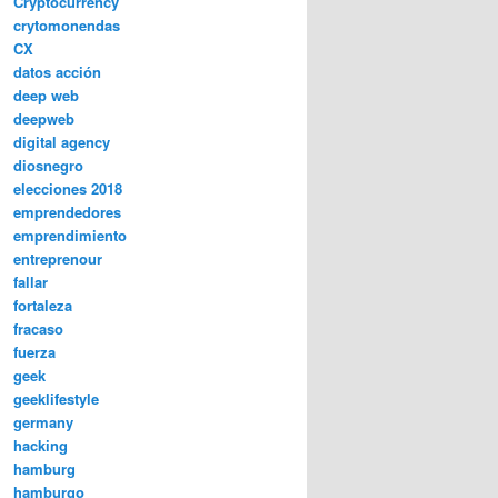
Cryptocurrency
crytomonendas
CX
datos acción
deep web
deepweb
digital agency
diosnegro
elecciones 2018
emprendedores
emprendimiento
entreprenour
fallar
fortaleza
fracaso
fuerza
geek
geeklifestyle
germany
hacking
hamburg
hamburgo