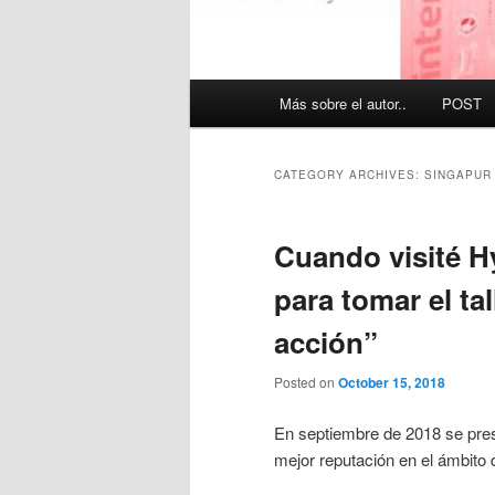
Main
Más sobre el autor..
POST
menu
CATEGORY ARCHIVES:
SINGAPUR
Cuando visité H
para tomar el tal
acción”
Posted on
October 15, 2018
En septiembre de 2018 se prese
mejor reputación en el ámbito d