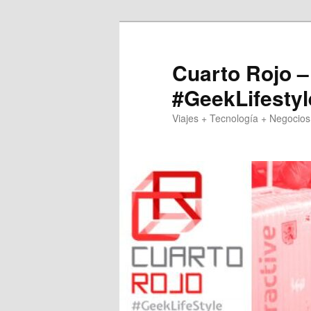
Skip
Skip
to
to
primary
secondary
Cuarto Rojo –
content
content
#GeekLifestyl
Viajes + Tecnología + Negocios