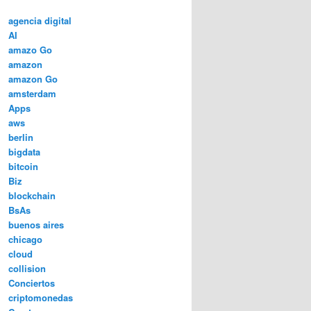
agencia digital
AI
amazo Go
amazon
amazon Go
amsterdam
Apps
aws
berlin
bigdata
bitcoin
Biz
blockchain
BsAs
buenos aires
chicago
cloud
collision
Conciertos
criptomonedas