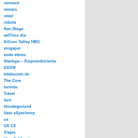
reinvent
remars
retail
robots
San Diego
set7imo día
Silicon Valley HBO
singapur
soda stereo
Startups – Emprendimiento
SXSW
telekocom.de
The Cure
toronto
Travel
turo
Uncategorized
User eXperience
ux
UX CX
Viajes