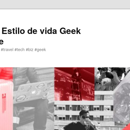
 Estilo de vida Geek
e
 #travel #tech #biz #geek