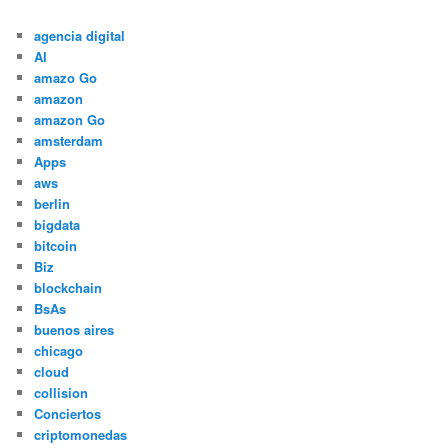
agencia digital
AI
amazo Go
amazon
amazon Go
amsterdam
Apps
aws
berlin
bigdata
bitcoin
Biz
blockchain
BsAs
buenos aires
chicago
cloud
collision
Conciertos
criptomonedas