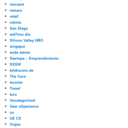
reinvent
remars
retail
robots
San Diego
set7imo día
Silicon Valley HBO
singapur
soda stereo
Startups – Emprendimiento
SXSW
telekocom.de
The Cure
toronto
Travel
turo
Uncategorized
User eXperience
ux
UX CX
Viajes