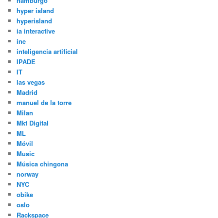
hamburgo
hyper island
hyperisland
ia interactive
ine
inteligencia artificial
IPADE
IT
las vegas
Madrid
manuel de la torre
Milan
Mkt Digital
ML
Móvil
Music
Música chingona
norway
NYC
obike
oslo
Rackspace