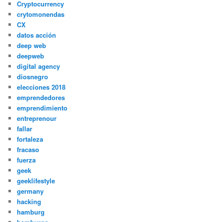
Cryptocurrency
crytomonendas
CX
datos acción
deep web
deepweb
digital agency
diosnegro
elecciones 2018
emprendedores
emprendimiento
entreprenour
fallar
fortaleza
fracaso
fuerza
geek
geeklifestyle
germany
hacking
hamburg