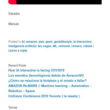
Saludos
Manuel
Posted in
AI
,
amazon
,
aws
,
geek
,
geeklifestyle
,
ia interactive
,
inteligencia artificial
,
las vegas
,
ML
,
reinvent
,
remars
,
robots
|
Leave a reply
Recent Posts
How IA interactive is facing COVID19
Los secretos (tecnológicos) detrás de AmazonGO
¿Cómo se relaciona la fortaleza y el miedo a fallar?
AMAZON Re:MARS // Machine learning – Automation –
Robotics – Space
Collision Conference 2019 Toronto ( la reseña )
Temas