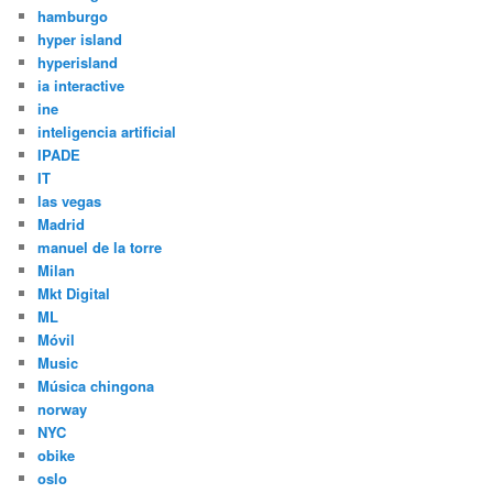
hamburgo
hyper island
hyperisland
ia interactive
ine
inteligencia artificial
IPADE
IT
las vegas
Madrid
manuel de la torre
Milan
Mkt Digital
ML
Móvil
Music
Música chingona
norway
NYC
obike
oslo