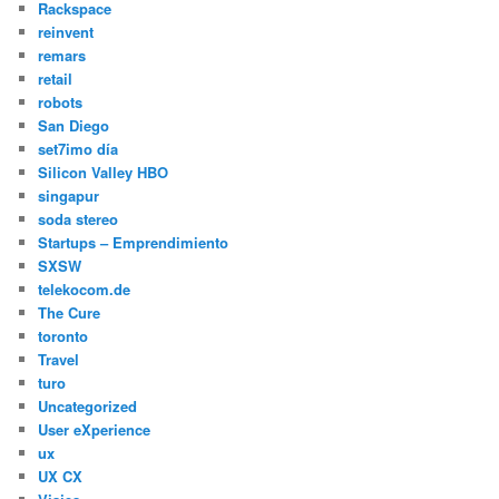
Rackspace
reinvent
remars
retail
robots
San Diego
set7imo día
Silicon Valley HBO
singapur
soda stereo
Startups – Emprendimiento
SXSW
telekocom.de
The Cure
toronto
Travel
turo
Uncategorized
User eXperience
ux
UX CX