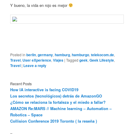
Y bueno, la vida en rojo es mejor
Posted in
berlin
,
germany
,
hamburg
,
hamburgo
,
telekocom.de
,
Travel
,
User eXperience
,
Viajes
|
Tagged
geek
,
Geek Lifestyle
,
Travel
|
Leave a reply
Recent Posts
How IA interactive is facing COVID19
Los secretos (tecnológicos) detrás de AmazonGO
¿Cómo se relaciona la fortaleza y el miedo a fallar?
AMAZON Re:MARS // Machine learning – Automation –
Robotics – Space
Collision Conference 2019 Toronto ( la reseña )