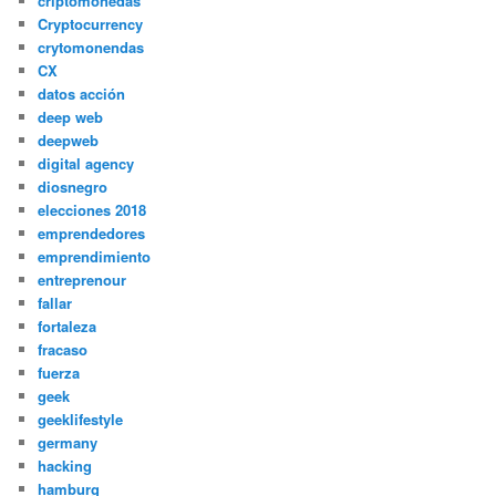
criptomonedas
Cryptocurrency
crytomonendas
CX
datos acción
deep web
deepweb
digital agency
diosnegro
elecciones 2018
emprendedores
emprendimiento
entreprenour
fallar
fortaleza
fracaso
fuerza
geek
geeklifestyle
germany
hacking
hamburg