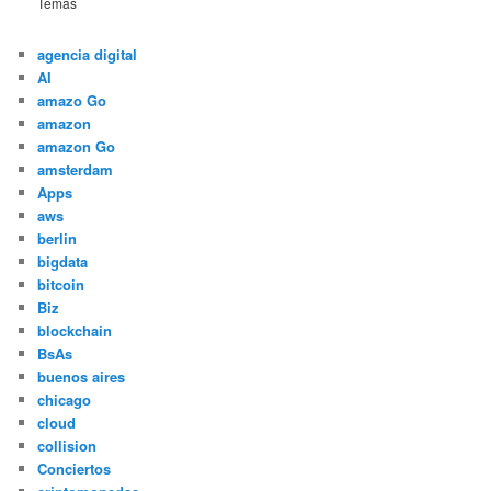
Temas
agencia digital
AI
amazo Go
amazon
amazon Go
amsterdam
Apps
aws
berlin
bigdata
bitcoin
Biz
blockchain
BsAs
buenos aires
chicago
cloud
collision
Conciertos