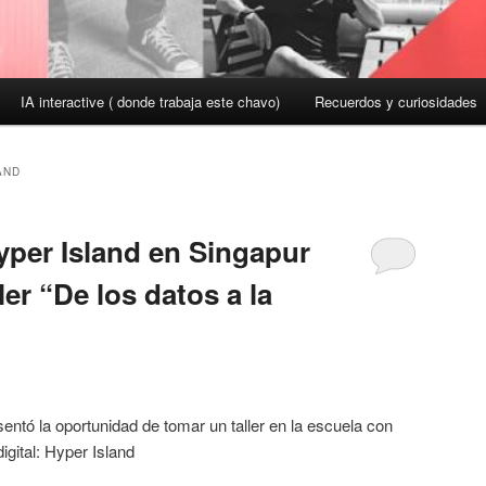
IA interactive ( donde trabaja este chavo)
Recuerdos y curiosidades
AND
yper Island en Singapur
ler “De los datos a la
ntó la oportunidad de tomar un taller en la escuela con
igital: Hyper Island