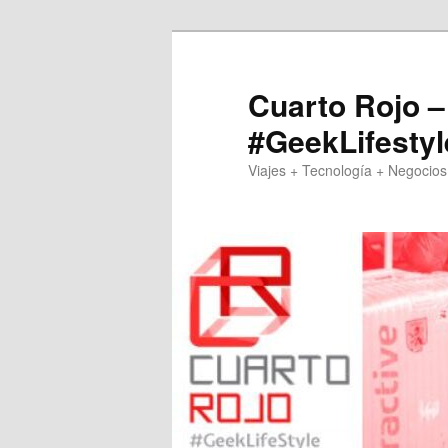
Skip
Skip
to
to
primary
secondary
Cuarto Rojo –
content
content
#GeekLifestyl
Viajes + Tecnología + Negocios