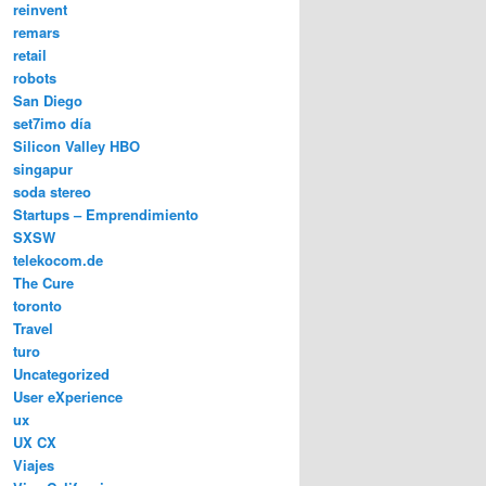
reinvent
remars
retail
robots
San Diego
set7imo día
Silicon Valley HBO
singapur
soda stereo
Startups – Emprendimiento
SXSW
telekocom.de
The Cure
toronto
Travel
turo
Uncategorized
User eXperience
ux
UX CX
Viajes