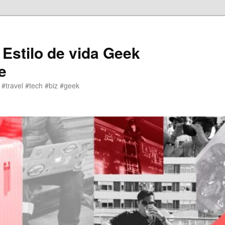
 Estilo de vida Geek
e
 #travel #tech #biz #geek