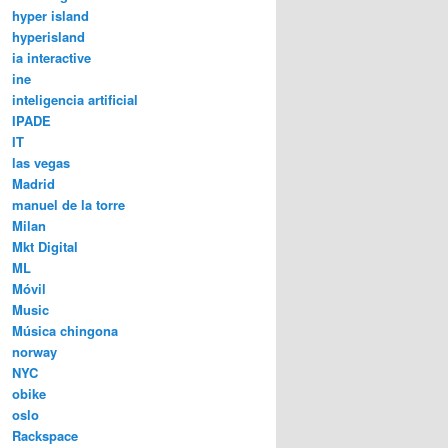
hyper island
hyperisland
ia interactive
ine
inteligencia artificial
IPADE
IT
las vegas
Madrid
manuel de la torre
Milan
Mkt Digital
ML
Móvil
Music
Música chingona
norway
NYC
obike
oslo
Rackspace