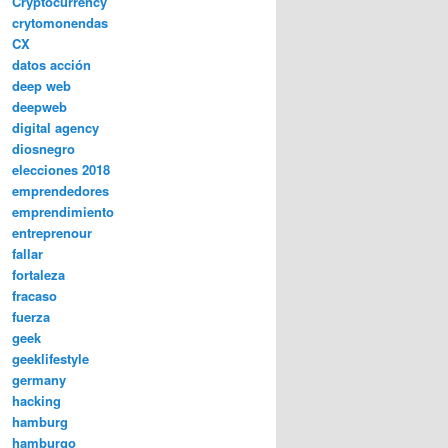
Cryptocurrency
crytomonendas
CX
datos acción
deep web
deepweb
digital agency
diosnegro
elecciones 2018
emprendedores
emprendimiento
entreprenour
fallar
fortaleza
fracaso
fuerza
geek
geeklifestyle
germany
hacking
hamburg
hamburgo