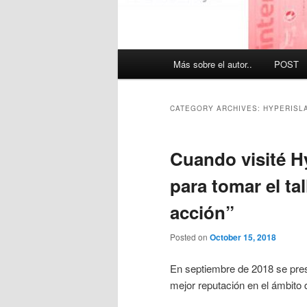
Main
Más sobre el autor..
POST
menu
CATEGORY ARCHIVES:
HYPERISL
Cuando visité H
para tomar el tal
acción”
Posted on
October 15, 2018
En septiembre de 2018 se prese
mejor reputación en el ámbito d