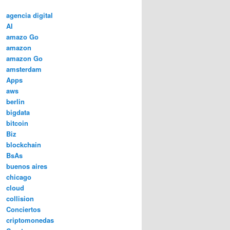
agencia digital
AI
amazo Go
amazon
amazon Go
amsterdam
Apps
aws
berlin
bigdata
bitcoin
Biz
blockchain
BsAs
buenos aires
chicago
cloud
collision
Conciertos
criptomonedas