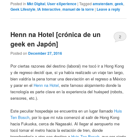
Posted in
Mkt Digital
,
User eXperience
|
Tagged
amsterdam
,
geek
,
Geek Lifestyle
,
IA Interactive
,
manuel de la torre
|
Leave a reply
Henn na Hotel [crónica de un
2
geek en Japón]
Posted on
December 27, 2016
Por ciertas razones del destino (laboral) me tocó ir a Hong Kong
y de regreso decidí que, si ya había realizado un viaje tan largo,
bien valdría la pena tomar una desviación en el regreso a México
y parar en el
Henn na Hotel
, este famoso alojamiento donde la
tecnología es parte clave en la experiencia del huésped (robots,
sensores, etc.).
Este peculiar hospedaje se encuentra en un lugar llamado
Huis
Ten Bosch
, por lo que mi ruta comenzó al salir de Hong Kong
hacia Fukuoka, cerca de Nagasaki. Al llegar al aeropuerto me
tocó tomar el metro hacia la estación de tren, donde
transbordaría a otro con destino a
Huis Ten Bosch
, que por cierto