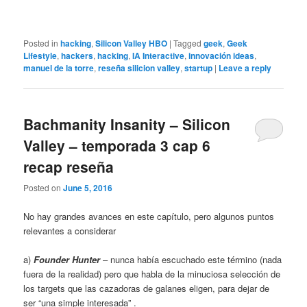
Posted in
hacking
,
Silicon Valley HBO
|
Tagged
geek
,
Geek
Lifestyle
,
hackers
,
hacking
,
IA Interactive
,
innovación ideas
,
manuel de la torre
,
reseña silicion valley
,
startup
|
Leave a reply
Bachmanity Insanity – Silicon
Valley – temporada 3 cap 6
recap reseña
Posted on
June 5, 2016
No hay grandes avances en este capítulo, pero algunos puntos
relevantes a considerar
a)
Founde
r Hunter
– nunca había escuchado este término (nada
fuera de la realidad) pero que habla de la minuciosa selección de
los targets que las cazadoras de galanes eligen, para dejar de
ser “una simple interesada” .