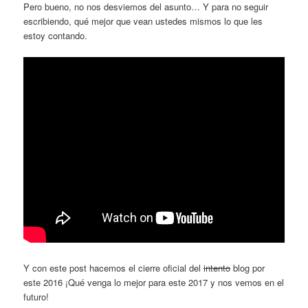
Pero bueno, no nos desviemos del asunto… Y para no seguir
escribiendo, qué mejor que vean ustedes mismos lo que les
estoy contando.
Y con este post hacemos el cierre oficial del
intento
blog por
este 2016 ¡Qué venga lo mejor para este 2017 y nos vemos en el
futuro!