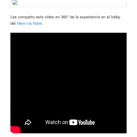
Les comparto este video en 360
°
de la experiencia en el lobby
del
Henn na Hotel
.