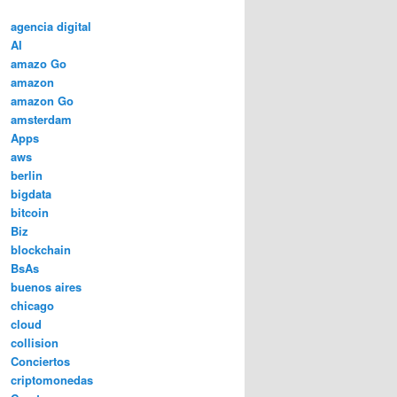
agencia digital
AI
amazo Go
amazon
amazon Go
amsterdam
Apps
aws
berlin
bigdata
bitcoin
Biz
blockchain
BsAs
buenos aires
chicago
cloud
collision
Conciertos
criptomonedas