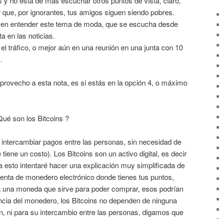
s y no está de más escuchar otros puntos de vista, claro,
r que, por ignorantes, tus amigos siguen siendo pobres.
 en entender este tema de moda, que se escucha desde
ta en las noticias.
el tráfico, o mejor aún en una reunión en una junta con 10
.
provecho a esta nota, es si estás en la opción 4, o máximo
ué son los Bitcoins ?
 intercambiar pagos entre las personas, sin necesidad de
tiene un costo). Los Bitcoins son un activo digital, es decir
 esto intentaré hacer una explicación muy simplificada de
enta de monedero electrónico donde tienes tus puntos,
son una moneda que sirve para poder comprar, esos podrían
rencia del monedero, los Bitcoins no dependen de ninguna
n, ni para su intercambio entre las personas, digamos que