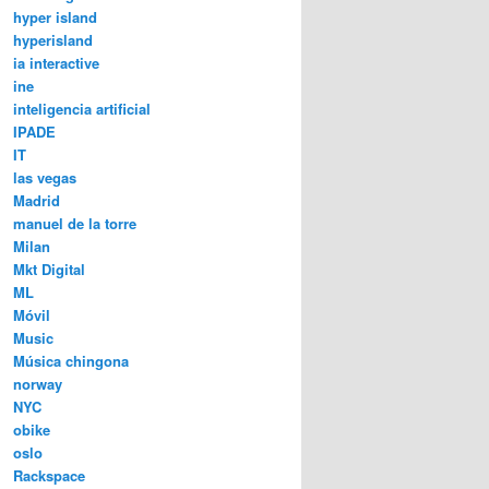
hyper island
hyperisland
ia interactive
ine
inteligencia artificial
IPADE
IT
las vegas
Madrid
manuel de la torre
Milan
Mkt Digital
ML
Móvil
Music
Música chingona
norway
NYC
obike
oslo
Rackspace