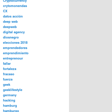
Cryptocurrency
crytomonendas
CX
datos acción
deep web
deepweb
digital agency
diosnegro
elecciones 2018
emprendedores
emprendimiento
entreprenour
fallar
fortaleza
fracaso
fuerza
geek
geeklifestyle
germany
hacking
hamburg
hamburgo