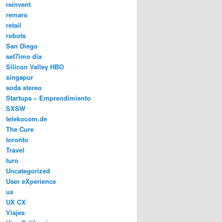
reinvent
remars
retail
robots
San Diego
set7imo día
Silicon Valley HBO
singapur
soda stereo
Startups – Emprendimiento
SXSW
telekocom.de
The Cure
toronto
Travel
turo
Uncategorized
User eXperience
ux
UX CX
Viajes