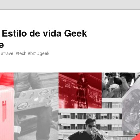
 Estilo de vida Geek
e
 #travel #tech #biz #geek