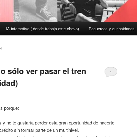
IA interactive ( donde trabaja este chavo)
Recuerdos y curiosidades
N
o sólo ver pasar el tren
1
idad)
es porque:
 y no te gustaría perder esta gran oportunidad de hacerte
crédito sin formar parte de un multinivel.