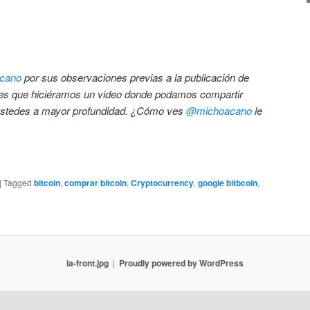
cano
por sus observaciones previas a la publicación de
r es que hiciéramos un video donde podamos compartir
 ustedes a mayor profundidad. ¿Cómo ves
@michoacano
le
|
Tagged
bitcoin
,
comprar bitcoin
,
Cryptocurrency
,
google bitbcoin
,
ia-front.jpg
Proudly powered by WordPress