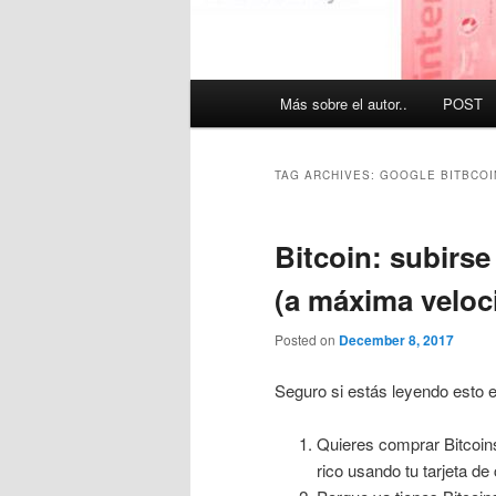
Main
Más sobre el autor..
POST
menu
TAG ARCHIVES:
GOOGLE BITBCOI
Bitcoin: subirse 
(a máxima veloc
Posted on
December 8, 2017
Seguro si estás leyendo esto 
Quieres comprar Bitcoins
rico usando tu tarjeta de 