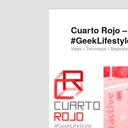
Skip
Skip
to
to
primary
secondary
Cuarto Rojo –
content
content
#GeekLifestyl
Viajes + Tecnología + Negocios