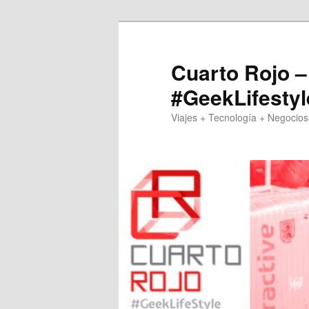
Skip
Skip
to
to
primary
secondary
Cuarto Rojo –
content
content
#GeekLifestyl
Viajes + Tecnología + Negocios