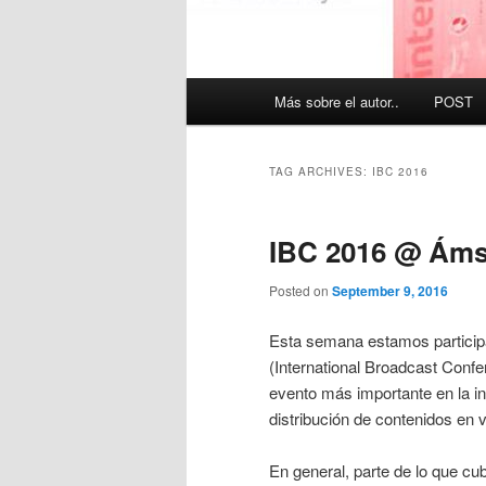
Main
Más sobre el autor..
POST
menu
TAG ARCHIVES:
IBC 2016
IBC 2016 @ Áms
Posted on
September 9, 2016
Esta semana estamos partici
(International Broadcast Conf
evento más importante en la in
distribución de contenidos en 
En general, parte de lo que cu