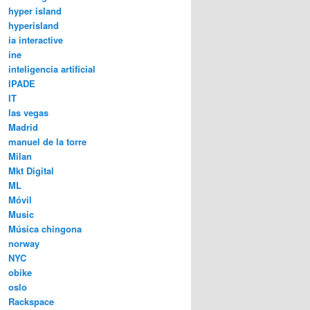
hyper island
hyperisland
ia interactive
ine
inteligencia artificial
IPADE
IT
las vegas
Madrid
manuel de la torre
Milan
Mkt Digital
ML
Móvil
Music
Música chingona
norway
NYC
obike
oslo
Rackspace