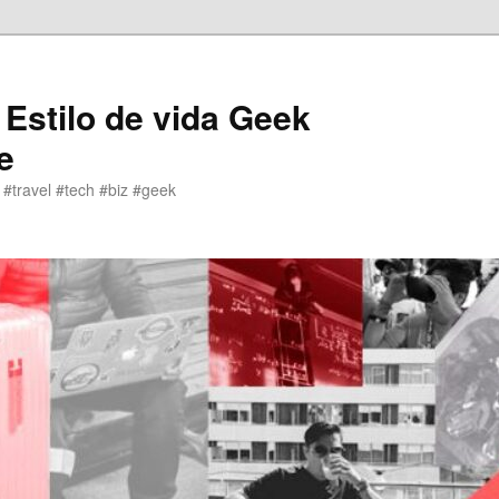
 Estilo de vida Geek
e
 #travel #tech #biz #geek