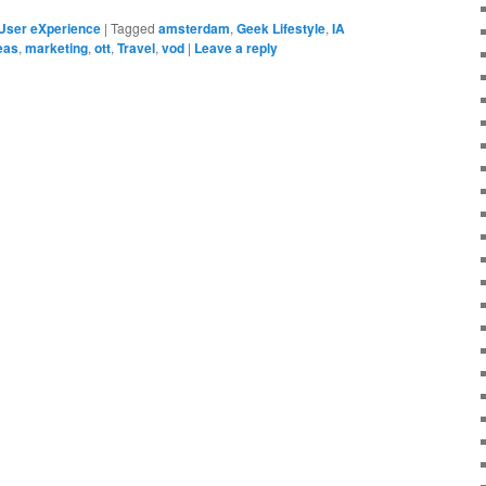
User eXperience
|
Tagged
amsterdam
,
Geek Lifestyle
,
IA
eas
,
marketing
,
ott
,
Travel
,
vod
|
Leave a reply