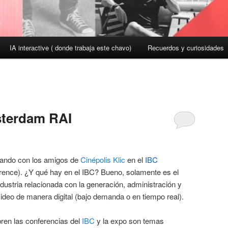
IA interactive ( donde trabaja este chavo)
Recuerdos y curiosidades
terdam RAI
pando con los amigos de
Cinépolis Klic
en el
IBC
erence). ¿Y qué hay en el IBC? Bueno, solamente es el
dustria relacionada con la generación, administración y
video de manera digital (bajo demanda o en tiempo real).
bren las conferencias del
IBC
y la expo son temas