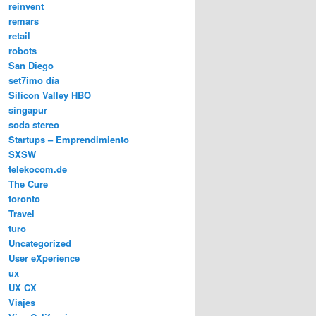
reinvent
remars
retail
robots
San Diego
set7imo día
Silicon Valley HBO
singapur
soda stereo
Startups – Emprendimiento
SXSW
telekocom.de
The Cure
toronto
Travel
turo
Uncategorized
User eXperience
ux
UX CX
Viajes