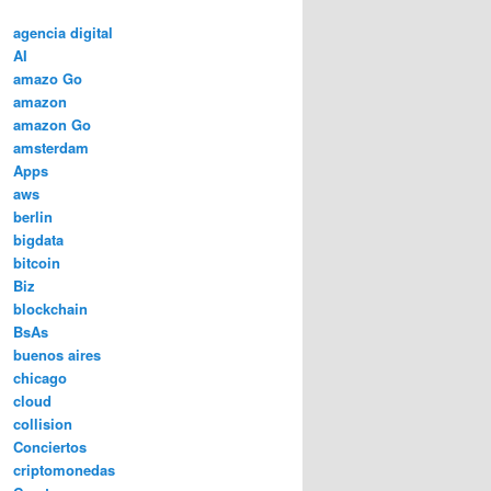
agencia digital
AI
amazo Go
amazon
amazon Go
amsterdam
Apps
aws
berlin
bigdata
bitcoin
Biz
blockchain
BsAs
buenos aires
chicago
cloud
collision
Conciertos
criptomonedas