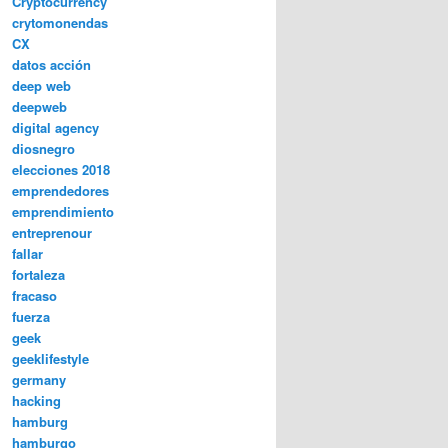
Cryptocurrency
crytomonendas
CX
datos acción
deep web
deepweb
digital agency
diosnegro
elecciones 2018
emprendedores
emprendimiento
entreprenour
fallar
fortaleza
fracaso
fuerza
geek
geeklifestyle
germany
hacking
hamburg
hamburgo