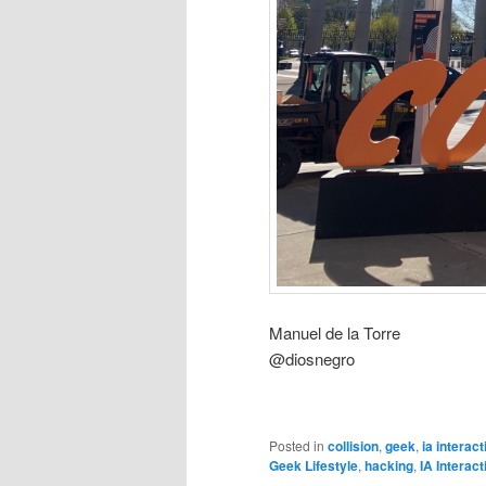
Manuel de la Torre
@diosnegro
Posted in
collision
,
geek
,
ia interact
Geek Lifestyle
,
hacking
,
IA Interact