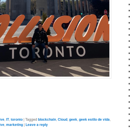
ive
,
IT
,
toronto
|
Tagged
blockchain
,
Cloud
,
geek
,
geek estilo de vida
,
ive
,
marketing
|
Leave a reply