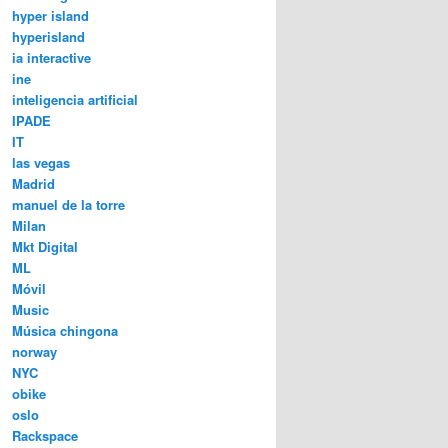
hyper island
hyperisland
ia interactive
ine
inteligencia artificial
IPADE
IT
las vegas
Madrid
manuel de la torre
Milan
Mkt Digital
ML
Móvil
Music
Música chingona
norway
NYC
obike
oslo
Rackspace