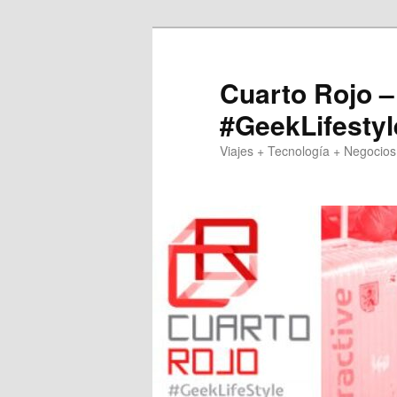
Skip
Skip
to
to
primary
secondary
Cuarto Rojo –
content
content
#GeekLifestyl
Viajes + Tecnología + Negocios