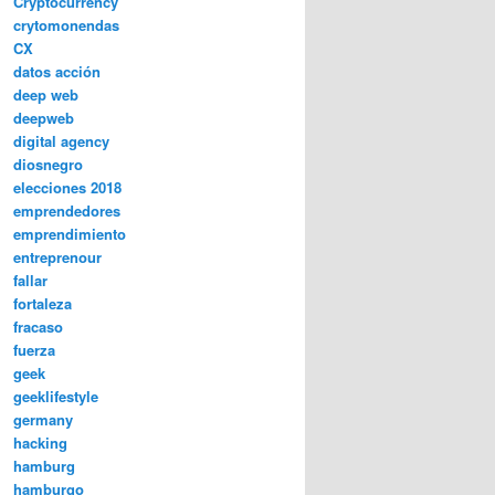
Cryptocurrency
crytomonendas
CX
datos acción
deep web
deepweb
digital agency
diosnegro
elecciones 2018
emprendedores
emprendimiento
entreprenour
fallar
fortaleza
fracaso
fuerza
geek
geeklifestyle
germany
hacking
hamburg
hamburgo