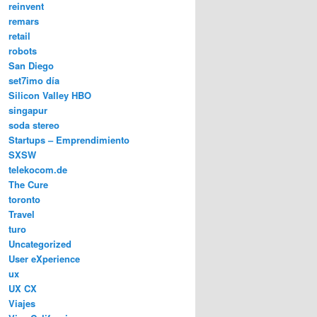
reinvent
remars
retail
robots
San Diego
set7imo día
Silicon Valley HBO
singapur
soda stereo
Startups – Emprendimiento
SXSW
telekocom.de
The Cure
toronto
Travel
turo
Uncategorized
User eXperience
ux
UX CX
Viajes