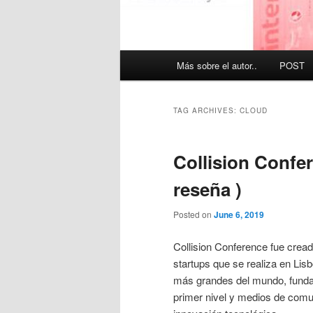
Main
Más sobre el autor..
POST
menu
TAG ARCHIVES:
CLOUD
Collision Confer
reseña )
Posted on
June 6, 2019
Collision Conference fue crea
startups que se realiza en Lis
más grandes del mundo, funda
primer nivel y medios de comu