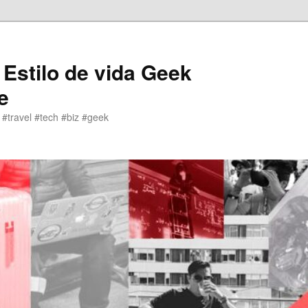
 Estilo de vida Geek
e
 #travel #tech #biz #geek