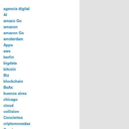
agencia digital
AI
amazo Go
amazon
amazon Go
amsterdam
Apps
aws
berlin
bigdata
bitcoin
Biz
blockchain
BsAs
buenos aires
chicago
cloud
collision
Conciertos
criptomonedas