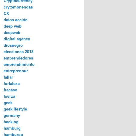
Cryptocurrency
crytomonendas
CX
datos acción
deep web
deepweb
digital agency
diosnegro
elecciones 2018
emprendedores
emprendimiento
entreprenour
fallar
fortaleza
fracaso
fuerza
geek
geeklifestyle
germany
hacking
hamburg
hamburgo