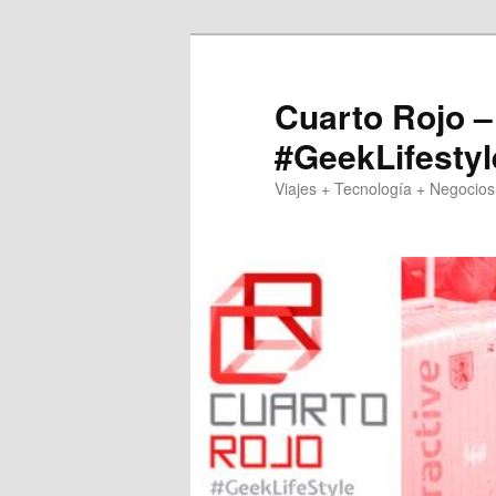
Skip
Skip
to
to
primary
secondary
Cuarto Rojo –
content
content
#GeekLifestyl
Viajes + Tecnología + Negocios