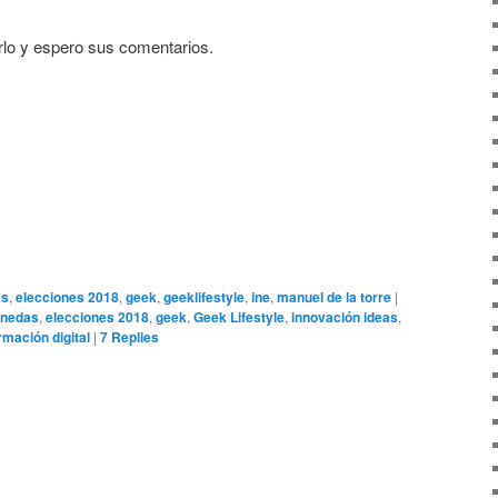
rlo y espero sus comentarios.
as
,
elecciones 2018
,
geek
,
geeklifestyle
,
ine
,
manuel de la torre
|
onedas
,
elecciones 2018
,
geek
,
Geek Lifestyle
,
innovación ideas
,
rmación digital
|
7
Replies