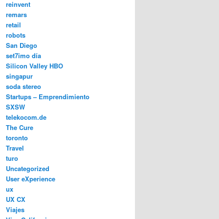
reinvent
remars
retail
robots
San Diego
set7imo día
Silicon Valley HBO
singapur
soda stereo
Startups – Emprendimiento
SXSW
telekocom.de
The Cure
toronto
Travel
turo
Uncategorized
User eXperience
ux
UX CX
Viajes