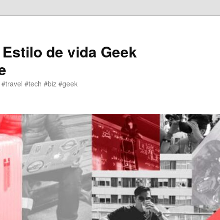
 Estilo de vida Geek
e
 #travel #tech #biz #geek