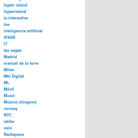
hyper island
hyperisland
ia interactive
ine
inteligencia artificial
IPADE
IT
las vegas
Madrid
manuel de la torre
Milan
Mkt Digital
ML
Móvil
Music
Música chingona
norway
NYC
obike
oslo
Rackspace