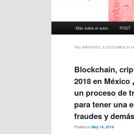
Main
Más sobre el autor..
POST
menu
TAG ARCHIVES:
ELECCIONES 201
Blockchain, cri
2018 en México
un proceso de t
para tener una e
fraudes y demá
Posted on
May 16, 2018