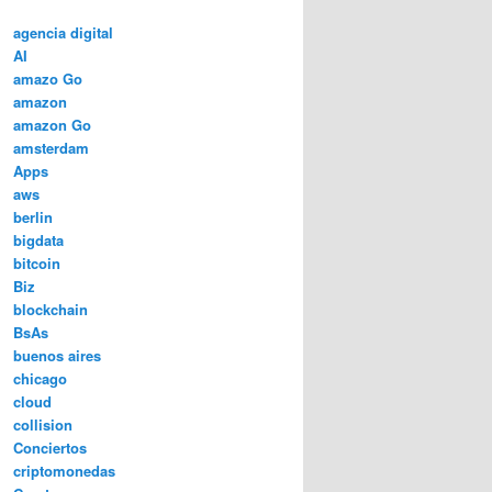
agencia digital
AI
amazo Go
amazon
amazon Go
amsterdam
Apps
aws
berlin
bigdata
bitcoin
Biz
blockchain
BsAs
buenos aires
chicago
cloud
collision
Conciertos
criptomonedas