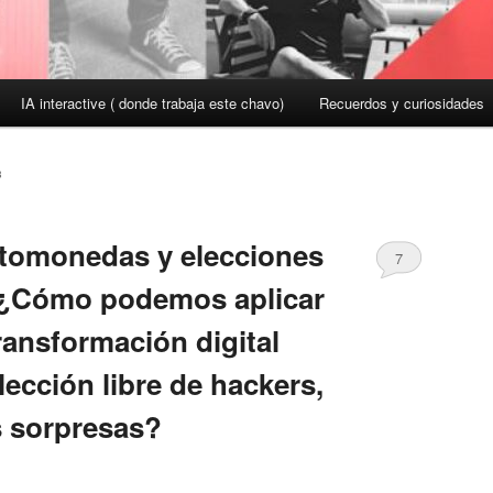
IA interactive ( donde trabaja este chavo)
Recuerdos y curiosidades
8
ptomonedas y elecciones
7
 ¿Cómo podemos aplicar
ransformación digital
lección libre de hackers,
s sorpresas?