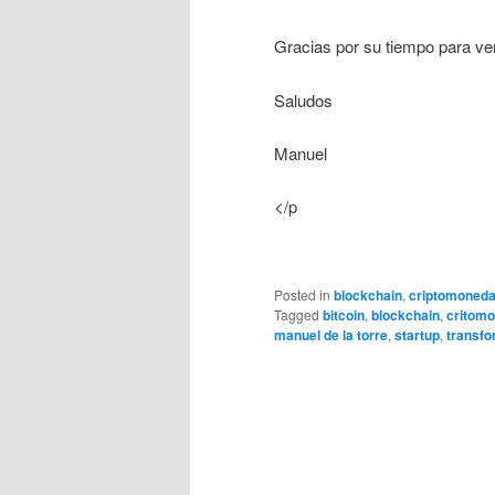
Gracias por su tiempo para ve
Saludos
Manuel
</p
Posted in
blockchain
,
criptomoned
Tagged
bitcoin
,
blockchain
,
critom
manuel de la torre
,
startup
,
transfo