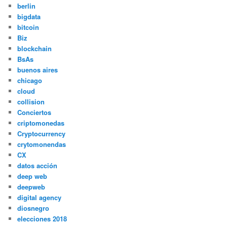
berlin
bigdata
bitcoin
Biz
blockchain
BsAs
buenos aires
chicago
cloud
collision
Conciertos
criptomonedas
Cryptocurrency
crytomonendas
CX
datos acción
deep web
deepweb
digital agency
diosnegro
elecciones 2018