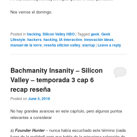
Nos vemos el domingo.
Posted in
hacking
,
Silicon Valley HBO
|
Tagged
geek
,
Geek
Lifestyle
,
hackers
,
hacking
,
IA Interactive
,
innovación ideas
,
manuel de la torre
,
reseña silicion valley
,
startup
|
Leave a reply
Bachmanity Insanity – Silicon
Valley – temporada 3 cap 6
recap reseña
Posted on
June 5, 2016
No hay grandes avances en este capítulo, pero algunos puntos
relevantes a considerar
a)
Founde
r Hunter
– nunca había escuchado este término (nada
fuera de la realidad) pero que habla de la minuciosa selección de