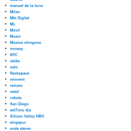
manuel de la torre
Milan
Mkt Digital
ML
Móvil
Music
Música chingona
norway
NYC
obike
oslo
Rackspace
reinvent
remars
retail
robots
San Diego
set7imo día
Silicon Valley HBO
singapur
soda stereo