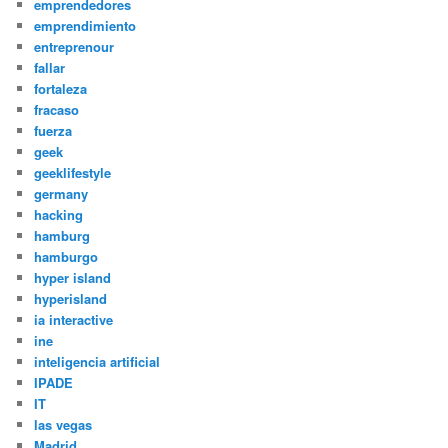
emprendedores
emprendimiento
entreprenour
fallar
fortaleza
fracaso
fuerza
geek
geeklifestyle
germany
hacking
hamburg
hamburgo
hyper island
hyperisland
ia interactive
ine
inteligencia artificial
IPADE
IT
las vegas
Madrid