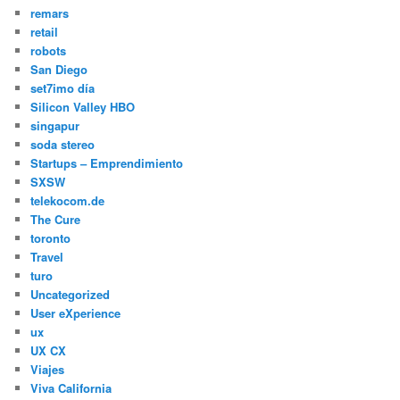
remars
retail
robots
San Diego
set7imo día
Silicon Valley HBO
singapur
soda stereo
Startups – Emprendimiento
SXSW
telekocom.de
The Cure
toronto
Travel
turo
Uncategorized
User eXperience
ux
UX CX
Viajes
Viva California