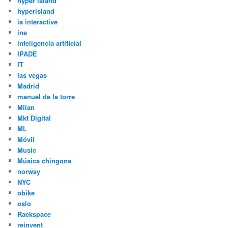
hyper island
hyperisland
ia interactive
ine
inteligencia artificial
IPADE
IT
las vegas
Madrid
manuel de la torre
Milan
Mkt Digital
ML
Móvil
Music
Música chingona
norway
NYC
obike
oslo
Rackspace
reinvent