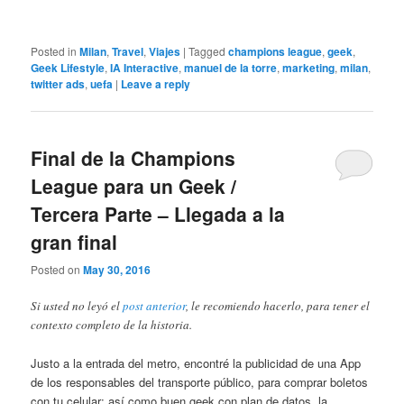
Posted in
Milan
,
Travel
,
Viajes
|
Tagged
champions league
,
geek
,
Geek Lifestyle
,
IA Interactive
,
manuel de la torre
,
marketing
,
milan
,
twitter ads
,
uefa
|
Leave a reply
Final de la Champions
League para un Geek /
Tercera Parte – Llegada a la
gran final
Posted on
May 30, 2016
Si usted no leyó el
post anterior
, le recomiendo hacerlo, para tener el
contexto completo de la historia.
Justo a la entrada del metro, encontré la publicidad de una App
de los responsables del transporte público, para comprar boletos
con tu celular; así como buen geek con plan de datos, la