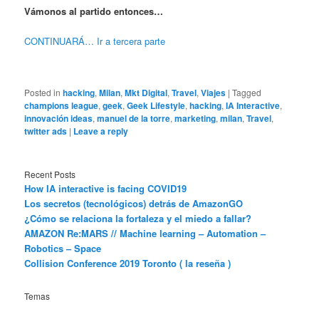
Vámonos al partido entonces…
CONTINUARÁ…
Ir a tercera parte
Posted in
hacking
,
Milan
,
Mkt Digital
,
Travel
,
Viajes
|
Tagged
champions league
,
geek
,
Geek Lifestyle
,
hacking
,
IA Interactive
,
innovación ideas
,
manuel de la torre
,
marketing
,
milan
,
Travel
,
twitter ads
|
Leave a reply
Recent Posts
How IA interactive is facing COVID19
Los secretos (tecnológicos) detrás de AmazonGO
¿Cómo se relaciona la fortaleza y el miedo a fallar?
AMAZON Re:MARS // Machine learning – Automation –
Robotics – Space
Collision Conference 2019 Toronto ( la reseña )
Temas