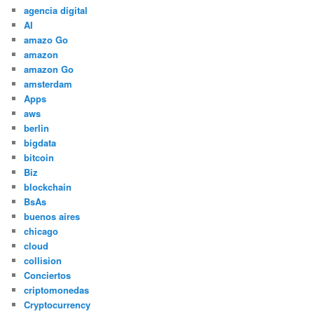
agencia digital
AI
amazo Go
amazon
amazon Go
amsterdam
Apps
aws
berlin
bigdata
bitcoin
Biz
blockchain
BsAs
buenos aires
chicago
cloud
collision
Conciertos
criptomonedas
Cryptocurrency